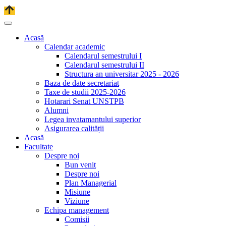
Acasă
Calendar academic
Calendarul semestrului I
Calendarul semestrului II
Structura an universitar 2025 - 2026
Baza de date secretariat
Taxe de studii 2025-2026
Hotarari Senat UNSTPB
Alumni
Legea invatamantului superior
Asigurarea calității
Acasă
Facultate
Despre noi
Bun venit
Despre noi
Plan Managerial
Misiune
Viziune
Echipa management
Comisii