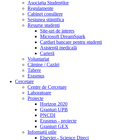
Asociația Studenților
Regulamente
Cabinet consiliere
Sesiunea stiintifica
Resurse studenti
Site-uri de interes
Microsoft DreamSpark
Carduri bancare pentru studenti
Asistență medicală
Carieră
Voluntariat
Cămine / Cazări
Tabere
Erasmus
Cercetare
Centre de Cercetare
Laboratoare
Proiecte
Horizon 2020
Granturi UPB
PNCDI
Erasmus - proiecte
Granturi GEX
Informații utile
Elsevier - Science Direct