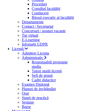
Proceduri
Consiliul facultății
Conducere
Biroul executiv al facultății
Departamente
Contact / Secretariat
Concursuri / posturi vacante
Tur virtual
E-Learning
Infomații GDPR
Licență
Admitere Licenta
Administrativ
Responsabili programe
studiu
Tutori studii licență
Şefi de grupă
Cadre didactice
Examen Diplomă
Planuri de invățământ
Orar
Stagii de practică
Sesiune
Burse