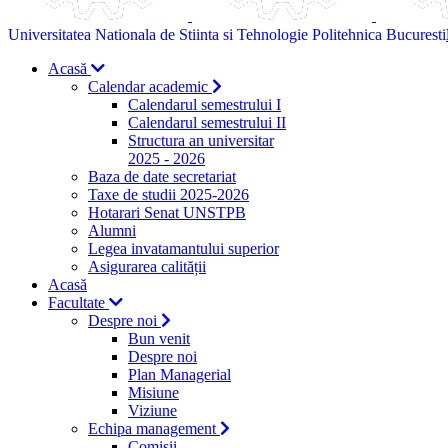
Universitatea Nationala de Stiinta si Tehnologie Politehnica Bucuresti
Acasă
Calendar academic
Calendarul semestrului I
Calendarul semestrului II
Structura an universitar
2025 - 2026
Baza de date secretariat
Taxe de studii 2025-2026
Hotarari Senat UNSTPB
Alumni
Legea invatamantului superior
Asigurarea calității
Acasă
Facultate
Despre noi
Bun venit
Despre noi
Plan Managerial
Misiune
Viziune
Echipa management
Comisii