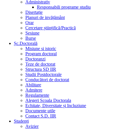
Administrativ
Responsabili programe studiu
Disertație
Planuri de invățământ
Orar
Cercetare științifică/Practică
Sesiune
Burse
Șc.Doctorală
Misiune si istoric
Program doctoral
Doctoranzi
Teze de doctorat
Structura SD IIR
Studii Postdoctorale
Conducători de doctorat
Abilitare
Admitere
Regulamente
Alegeri Scoala Doctorala
Echitate, Diversitate și Incluziune
Documente utile
Contact S.D. IIR
Studenți
Avizier