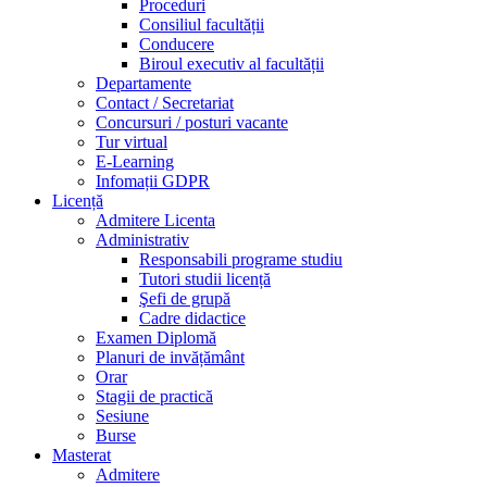
Proceduri
Consiliul facultății
Conducere
Biroul executiv al facultății
Departamente
Contact / Secretariat
Concursuri / posturi vacante
Tur virtual
E-Learning
Infomații GDPR
Licență
Admitere Licenta
Administrativ
Responsabili programe studiu
Tutori studii licență
Şefi de grupă
Cadre didactice
Examen Diplomă
Planuri de invățământ
Orar
Stagii de practică
Sesiune
Burse
Masterat
Admitere