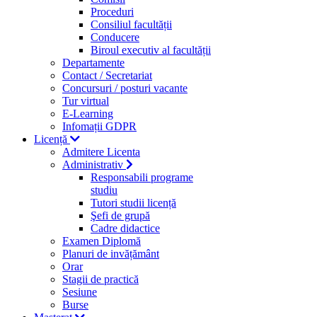
Proceduri
Consiliul facultății
Conducere
Biroul executiv al facultății
Departamente
Contact / Secretariat
Concursuri / posturi vacante
Tur virtual
E-Learning
Infomații GDPR
Licență
Admitere Licenta
Administrativ
Responsabili programe
studiu
Tutori studii licență
Şefi de grupă
Cadre didactice
Examen Diplomă
Planuri de invățământ
Orar
Stagii de practică
Sesiune
Burse