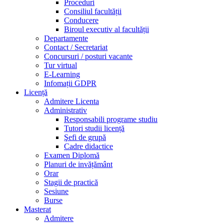
Proceduri
Consiliul facultății
Conducere
Biroul executiv al facultății
Departamente
Contact / Secretariat
Concursuri / posturi vacante
Tur virtual
E-Learning
Infomații GDPR
Licență
Admitere Licenta
Administrativ
Responsabili programe studiu
Tutori studii licență
Şefi de grupă
Cadre didactice
Examen Diplomă
Planuri de invățământ
Orar
Stagii de practică
Sesiune
Burse
Masterat
Admitere