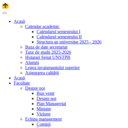
Acasă
Calendar academic
Calendarul semestrului I
Calendarul semestrului II
Structura an universitar 2025 - 2026
Baza de date secretariat
Taxe de studii 2025-2026
Hotarari Senat UNSTPB
Alumni
Legea invatamantului superior
Asigurarea calității
Acasă
Facultate
Despre noi
Bun venit
Despre noi
Plan Managerial
Misiune
Viziune
Echipa management
Comisii