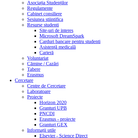
Asociația Studenților
Regulamente
Cabinet consiliere
Sesiunea stiintifica
Resurse studenti
Site-uri de interes
Microsoft DreamSpark
Carduri bancare pentru studenti
Asistență medicală
Carieră
Voluntariat
Cămine / Cazări
Tabere
Erasmus
Cercetare
Centre de Cercetare
Laboratoare
Proiecte
Horizon 2020
Granturi UPB
PNCDI
Erasmus - proiecte
Granturi GEX
Informații utile
Elsevier - Science Direct