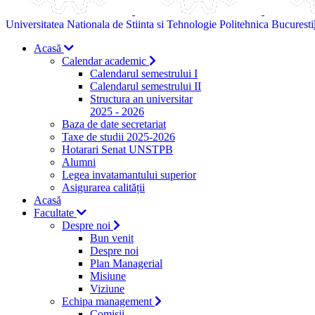
Universitatea Nationala de Stiinta si Tehnologie Politehnica Bucuresti
Acasă
Calendar academic
Calendarul semestrului I
Calendarul semestrului II
Structura an universitar
2025 - 2026
Baza de date secretariat
Taxe de studii 2025-2026
Hotarari Senat UNSTPB
Alumni
Legea invatamantului superior
Asigurarea calității
Acasă
Facultate
Despre noi
Bun venit
Despre noi
Plan Managerial
Misiune
Viziune
Echipa management
Comisii