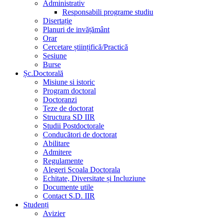
Administrativ
Responsabili programe studiu
Disertație
Planuri de invățământ
Orar
Cercetare științifică/Practică
Sesiune
Burse
Șc.Doctorală
Misiune si istoric
Program doctoral
Doctoranzi
Teze de doctorat
Structura SD IIR
Studii Postdoctorale
Conducători de doctorat
Abilitare
Admitere
Regulamente
Alegeri Scoala Doctorala
Echitate, Diversitate și Incluziune
Documente utile
Contact S.D. IIR
Studenți
Avizier