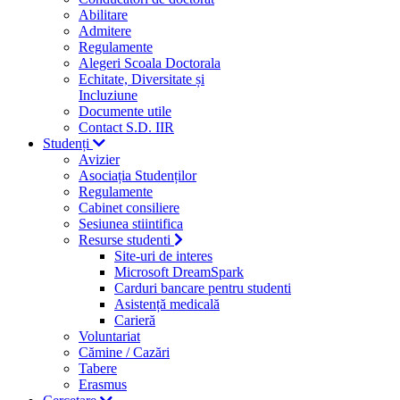
Abilitare
Admitere
Regulamente
Alegeri Scoala Doctorala
Echitate, Diversitate și
Incluziune
Documente utile
Contact S.D. IIR
Studenți
Avizier
Asociația Studenților
Regulamente
Cabinet consiliere
Sesiunea stiintifica
Resurse studenti
Site-uri de interes
Microsoft DreamSpark
Carduri bancare pentru studenti
Asistență medicală
Carieră
Voluntariat
Cămine / Cazări
Tabere
Erasmus