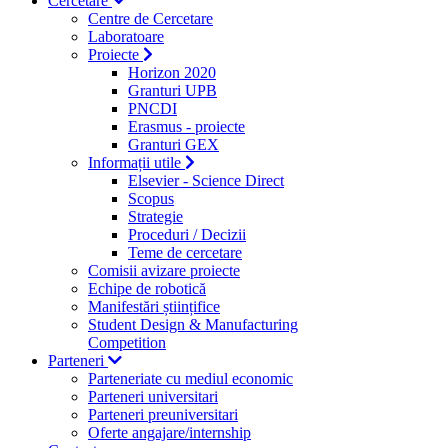
Cercetare
Centre de Cercetare
Laboratoare
Proiecte
Horizon 2020
Granturi UPB
PNCDI
Erasmus - proiecte
Granturi GEX
Informații utile
Elsevier - Science Direct
Scopus
Strategie
Proceduri / Decizii
Teme de cercetare
Comisii avizare proiecte
Echipe de robotică
Manifestări științifice
Student Design & Manufacturing
Competition
Parteneri
Parteneriate cu mediul economic
Parteneri universitari
Parteneri preuniversitari
Oferte angajare/internship