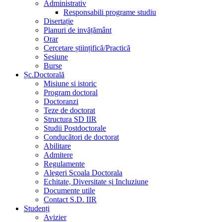
Administrativ
Responsabili programe studiu
Disertație
Planuri de invățământ
Orar
Cercetare științifică/Practică
Sesiune
Burse
Șc.Doctorală
Misiune si istoric
Program doctoral
Doctoranzi
Teze de doctorat
Structura SD IIR
Studii Postdoctorale
Conducători de doctorat
Abilitare
Admitere
Regulamente
Alegeri Scoala Doctorala
Echitate, Diversitate și Incluziune
Documente utile
Contact S.D. IIR
Studenți
Avizier