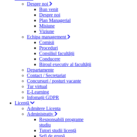
Despre noi
Bun venit
Despre noi
Plan Managerial
Misiune
Viziune
Echipa management
Comisii
Proceduri
Consiliul facultății
Conducere
Biroul executiv al facultății
Departamente
Contact / Secretariat
Concursuri / posturi vacante
Tur virtual
E-Learning
Infomații GDPR
Licență
Admitere Licenta
Administrativ
Responsabili programe
studiu
Tutori studii licență
Şefi de grupă