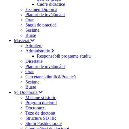
Cadre didactice
Examen Diplomă
Planuri de invățământ
Orar
Stagii de practică
Sesiune
Burse
Masterat
Admitere
Administrativ
Responsabili programe studiu
Disertație
Planuri de invățământ
Orar
Cercetare științifică/Practică
Sesiune
Burse
Șc.Doctorală
Misiune si istoric
Program doctoral
Doctoranzi
Teze de doctorat
Structura SD IIR
Studii Postdoctorale
Conducători de doctorat