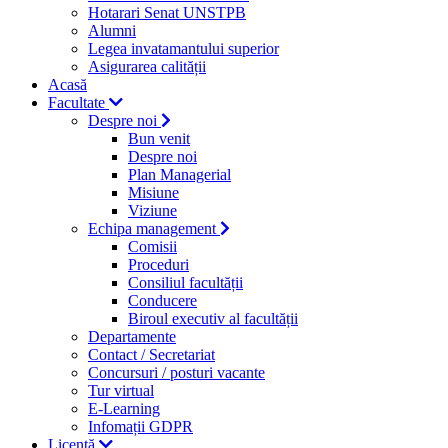
Hotarari Senat UNSTPB
Alumni
Legea invatamantului superior
Asigurarea calității
Acasă
Facultate
Despre noi
Bun venit
Despre noi
Plan Managerial
Misiune
Viziune
Echipa management
Comisii
Proceduri
Consiliul facultății
Conducere
Biroul executiv al facultății
Departamente
Contact / Secretariat
Concursuri / posturi vacante
Tur virtual
E-Learning
Infomații GDPR
Licență