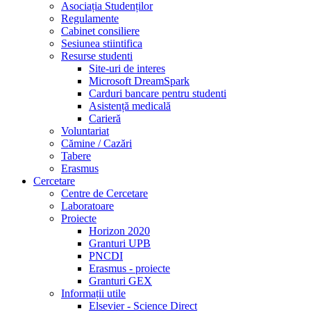
Asociația Studenților
Regulamente
Cabinet consiliere
Sesiunea stiintifica
Resurse studenti
Site-uri de interes
Microsoft DreamSpark
Carduri bancare pentru studenti
Asistență medicală
Carieră
Voluntariat
Cămine / Cazări
Tabere
Erasmus
Cercetare
Centre de Cercetare
Laboratoare
Proiecte
Horizon 2020
Granturi UPB
PNCDI
Erasmus - proiecte
Granturi GEX
Informații utile
Elsevier - Science Direct