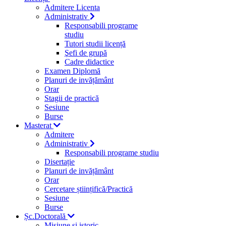
Admitere Licenta
Administrativ
Responsabili programe
studiu
Tutori studii licență
Şefi de grupă
Cadre didactice
Examen Diplomă
Planuri de invățământ
Orar
Stagii de practică
Sesiune
Burse
Masterat
Admitere
Administrativ
Responsabili programe studiu
Disertație
Planuri de invățământ
Orar
Cercetare științifică/Practică
Sesiune
Burse
Șc.Doctorală
Misiune si istoric