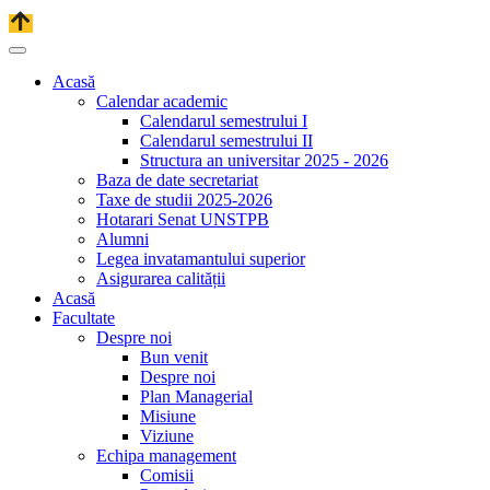
Acasă
Calendar academic
Calendarul semestrului I
Calendarul semestrului II
Structura an universitar 2025 - 2026
Baza de date secretariat
Taxe de studii 2025-2026
Hotarari Senat UNSTPB
Alumni
Legea invatamantului superior
Asigurarea calității
Acasă
Facultate
Despre noi
Bun venit
Despre noi
Plan Managerial
Misiune
Viziune
Echipa management
Comisii