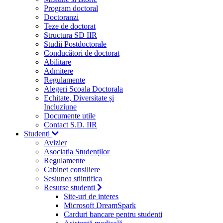
Program doctoral
Doctoranzi
Teze de doctorat
Structura SD IIR
Studii Postdoctorale
Conducători de doctorat
Abilitare
Admitere
Regulamente
Alegeri Scoala Doctorala
Echitate, Diversitate și
Incluziune
Documente utile
Contact S.D. IIR
Studenți
Avizier
Asociația Studenților
Regulamente
Cabinet consiliere
Sesiunea stiintifica
Resurse studenti
Site-uri de interes
Microsoft DreamSpark
Carduri bancare pentru studenti