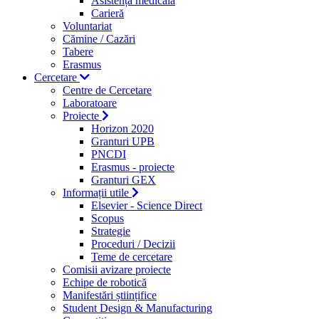
Asistență medicală
Carieră
Voluntariat
Cămine / Cazări
Tabere
Erasmus
Cercetare
Centre de Cercetare
Laboratoare
Proiecte
Horizon 2020
Granturi UPB
PNCDI
Erasmus - proiecte
Granturi GEX
Informații utile
Elsevier - Science Direct
Scopus
Strategie
Proceduri / Decizii
Teme de cercetare
Comisii avizare proiecte
Echipe de robotică
Manifestări științifice
Student Design & Manufacturing