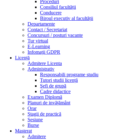
Proceduri
Consiliul facultății
Conducere
Biroul executiv al facultății
Departamente
Contact / Secretariat
Concursuri / posturi vacante
Tur virtual
E-Learning
Infomații GDPR
Licență
Admitere Licenta
Administrativ
Responsabili programe studiu
Tutori studii licență
Şefi de grupă
Cadre didactice
Examen Diplomă
Planuri de invățământ
Orar
Stagii de practică
Sesiune
Burse
Masterat
Admitere