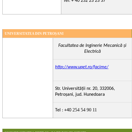
Tel: +
40 232 23 23 37
UNIVERSITATEA DIN PETRO
Ș
ANI
Facultatea de Inginerie Mecanică şi
Electrică
http://www.upet.ro/facime/
Str. Universității nr. 20, 332006,
Petroșani, jud. Hunedoara
254 54 90 11
Tel : +40