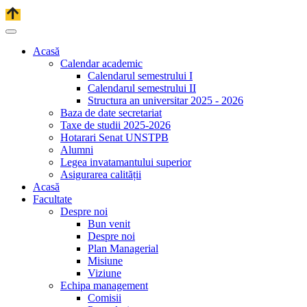
Acasă
Calendar academic
Calendarul semestrului I
Calendarul semestrului II
Structura an universitar 2025 - 2026
Baza de date secretariat
Taxe de studii 2025-2026
Hotarari Senat UNSTPB
Alumni
Legea invatamantului superior
Asigurarea calității
Acasă
Facultate
Despre noi
Bun venit
Despre noi
Plan Managerial
Misiune
Viziune
Echipa management
Comisii