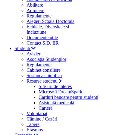
Abilitare
Admitere
Regulamente
Alegeri Scoala Doctorala
Echitate, Diversitate și
Incluziune
Documente utile
Contact S.D. IIR
Studenți
Avizier
Asociația Studenților
Regulamente
Cabinet consiliere
Sesiunea stiintifica
Resurse studenti
Site-uri de interes
Microsoft DreamSpark
Carduri bancare pentru studenti
Asistență medicală
Carieră
Voluntariat
Cămine / Cazări
Tabere
Erasmus