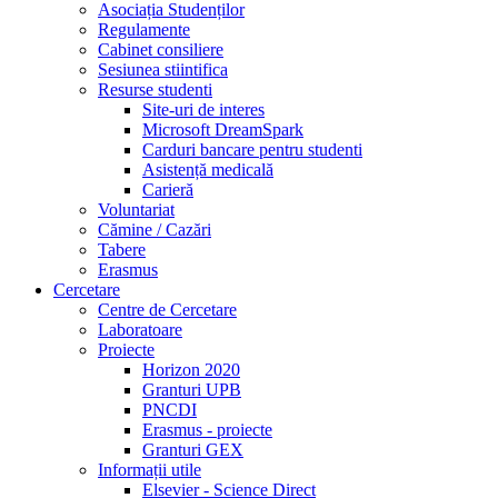
Asociația Studenților
Regulamente
Cabinet consiliere
Sesiunea stiintifica
Resurse studenti
Site-uri de interes
Microsoft DreamSpark
Carduri bancare pentru studenti
Asistență medicală
Carieră
Voluntariat
Cămine / Cazări
Tabere
Erasmus
Cercetare
Centre de Cercetare
Laboratoare
Proiecte
Horizon 2020
Granturi UPB
PNCDI
Erasmus - proiecte
Granturi GEX
Informații utile
Elsevier - Science Direct