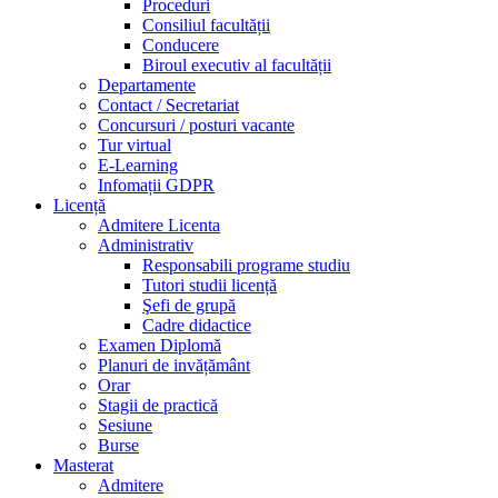
Proceduri
Consiliul facultății
Conducere
Biroul executiv al facultății
Departamente
Contact / Secretariat
Concursuri / posturi vacante
Tur virtual
E-Learning
Infomații GDPR
Licență
Admitere Licenta
Administrativ
Responsabili programe studiu
Tutori studii licență
Şefi de grupă
Cadre didactice
Examen Diplomă
Planuri de invățământ
Orar
Stagii de practică
Sesiune
Burse
Masterat
Admitere