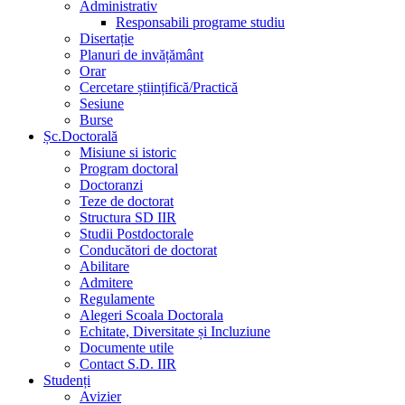
Administrativ
Responsabili programe studiu
Disertație
Planuri de invățământ
Orar
Cercetare științifică/Practică
Sesiune
Burse
Șc.Doctorală
Misiune si istoric
Program doctoral
Doctoranzi
Teze de doctorat
Structura SD IIR
Studii Postdoctorale
Conducători de doctorat
Abilitare
Admitere
Regulamente
Alegeri Scoala Doctorala
Echitate, Diversitate și Incluziune
Documente utile
Contact S.D. IIR
Studenți
Avizier