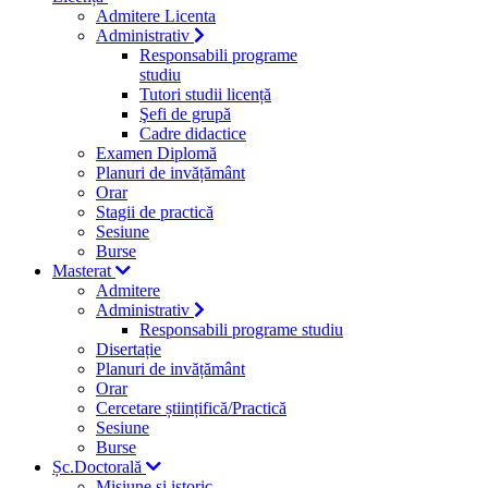
Admitere Licenta
Administrativ
Responsabili programe
studiu
Tutori studii licență
Şefi de grupă
Cadre didactice
Examen Diplomă
Planuri de invățământ
Orar
Stagii de practică
Sesiune
Burse
Masterat
Admitere
Administrativ
Responsabili programe studiu
Disertație
Planuri de invățământ
Orar
Cercetare științifică/Practică
Sesiune
Burse
Șc.Doctorală
Misiune si istoric