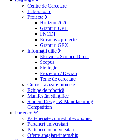
Cercetare
Centre de Cercetare
Laboratoare
Proiecte
Horizon 2020
Granturi UPB
PNCDI
Erasmus - proiecte
Granturi GEX
Informații utile
Elsevier - Science Direct
Scopus
Strategie
Proceduri / Decizii
Teme de cercetare
Comisii avizare proiecte
Echipe de robotică
Manifestări științifice
Student Design & Manufacturing
Competition
Parteneri
Parteneriate cu mediul economic
Parteneri universitari
Parteneri preuniversitari
Oferte angajare/internship