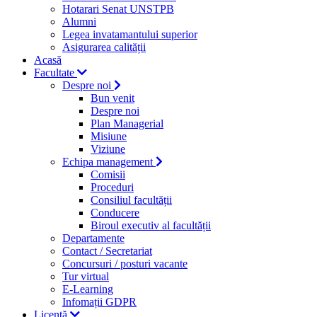
Hotarari Senat UNSTPB
Alumni
Legea invatamantului superior
Asigurarea calității
Acasă
Facultate
Despre noi
Bun venit
Despre noi
Plan Managerial
Misiune
Viziune
Echipa management
Comisii
Proceduri
Consiliul facultății
Conducere
Biroul executiv al facultății
Departamente
Contact / Secretariat
Concursuri / posturi vacante
Tur virtual
E-Learning
Infomații GDPR
Licență