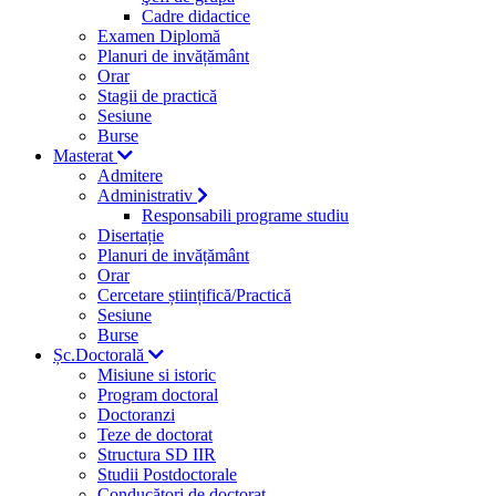
Cadre didactice
Examen Diplomă
Planuri de invățământ
Orar
Stagii de practică
Sesiune
Burse
Masterat
Admitere
Administrativ
Responsabili programe studiu
Disertație
Planuri de invățământ
Orar
Cercetare științifică/Practică
Sesiune
Burse
Șc.Doctorală
Misiune si istoric
Program doctoral
Doctoranzi
Teze de doctorat
Structura SD IIR
Studii Postdoctorale
Conducători de doctorat