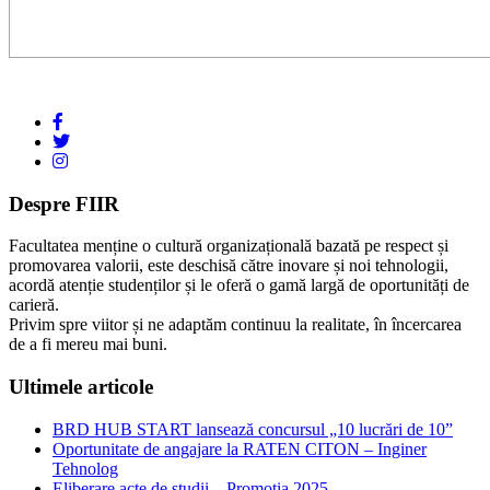
Despre FIIR
Facultatea menține o cultură organizațională bazată pe respect și
promovarea valorii, este deschisă către inovare și noi tehnologii,
acordă atenție studenților și le oferă o gamă largă de oportunități de
carieră.
Privim spre viitor și ne adaptăm continuu la realitate, în încercarea
de a fi mereu mai buni.
Ultimele articole
BRD HUB START lansează concursul „10 lucrări de 10”
Oportunitate de angajare la RATEN CITON – Inginer
Tehnolog
Eliberare acte de studii – Promoția 2025