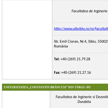
Facultatea de Inginerie
http://www.ulbsibiu.ro/ro/facultati
Str. Emil Cioran, Nr.4, Sibiu, 55002
România
Tel:
+40-(269) 21.79.28
Fax:
+40-(269) 21.27.16
UNIVERSITATEA
„
CONSTANTIN BRÂNCU
Ș
I
”
DIN TÂRGU-JIU
Facultatea de Inginerie si Dezvolt
Durabila