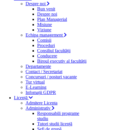
Despre noi
Bun venit
Despre noi
Plan Managerial
Misiune
Viziune
Echipa management
Comisii
Proceduri
Consiliul facultății
Conducere
Biroul executiv al facultății
Departamente
Contact / Secretariat
Concursuri / posturi vacante
Tur virtual
E-Learning
Infomații GDPR
Licență
Admitere Licenta
Administrativ
Responsabili programe
studiu
Tutori studii licență
Şefi de grupă