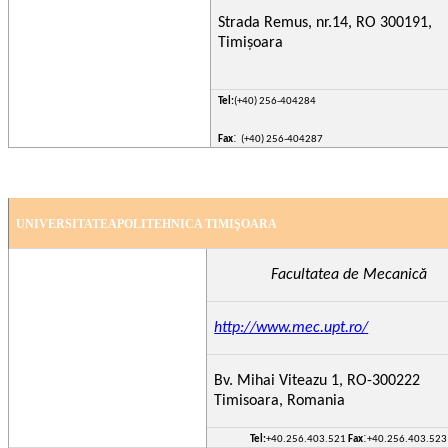
Strada Remus, nr.14, RO 300191,
Timișoara
Tel:
(+40) 256-404284
:
Fax
(+40) 256-404287
UNIVERSITATEAPOLITEHNICA TIMIŞOARA
Facultatea de Mecanică
http://www.mec.upt.ro/
Bv. Mihai Viteazu 1, RO-300222
Timisoara, Romania
:
Tel:
+40.256.403.521
Fax
+40.256.403.523