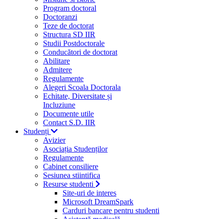
Program doctoral
Doctoranzi
Teze de doctorat
Structura SD IIR
Studii Postdoctorale
Conducători de doctorat
Abilitare
Admitere
Regulamente
Alegeri Scoala Doctorala
Echitate, Diversitate și
Incluziune
Documente utile
Contact S.D. IIR
Studenți
Avizier
Asociația Studenților
Regulamente
Cabinet consiliere
Sesiunea stiintifica
Resurse studenti
Site-uri de interes
Microsoft DreamSpark
Carduri bancare pentru studenti