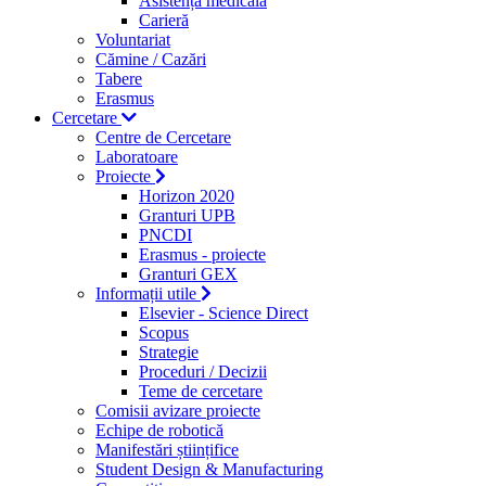
Asistență medicală
Carieră
Voluntariat
Cămine / Cazări
Tabere
Erasmus
Cercetare
Centre de Cercetare
Laboratoare
Proiecte
Horizon 2020
Granturi UPB
PNCDI
Erasmus - proiecte
Granturi GEX
Informații utile
Elsevier - Science Direct
Scopus
Strategie
Proceduri / Decizii
Teme de cercetare
Comisii avizare proiecte
Echipe de robotică
Manifestări științifice
Student Design & Manufacturing