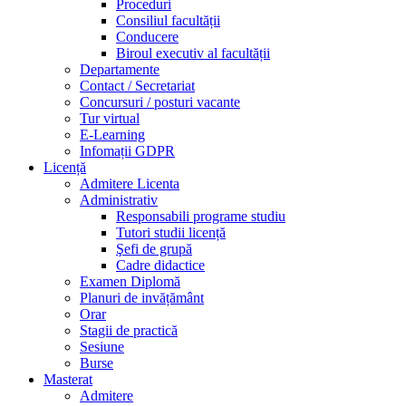
Proceduri
Consiliul facultății
Conducere
Biroul executiv al facultății
Departamente
Contact / Secretariat
Concursuri / posturi vacante
Tur virtual
E-Learning
Infomații GDPR
Licență
Admitere Licenta
Administrativ
Responsabili programe studiu
Tutori studii licență
Şefi de grupă
Cadre didactice
Examen Diplomă
Planuri de invățământ
Orar
Stagii de practică
Sesiune
Burse
Masterat
Admitere