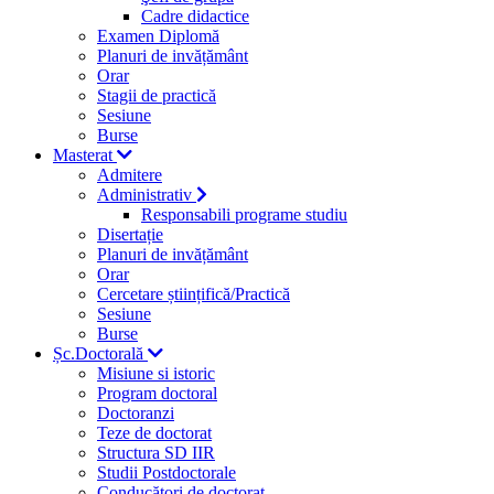
Cadre didactice
Examen Diplomă
Planuri de invățământ
Orar
Stagii de practică
Sesiune
Burse
Masterat
Admitere
Administrativ
Responsabili programe studiu
Disertație
Planuri de invățământ
Orar
Cercetare științifică/Practică
Sesiune
Burse
Șc.Doctorală
Misiune si istoric
Program doctoral
Doctoranzi
Teze de doctorat
Structura SD IIR
Studii Postdoctorale
Conducători de doctorat