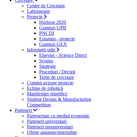
Cercetare
Centre de Cercetare
Laboratoare
Proiecte
Horizon 2020
Granturi UPB
PNCDI
Erasmus - proiecte
Granturi GEX
Informații utile
Elsevier - Science Direct
Scopus
Strategie
Proceduri / Decizii
Teme de cercetare
Comisii avizare proiecte
Echipe de robotică
Manifestări științifice
Student Design & Manufacturing
Competition
Parteneri
Parteneriate cu mediul economic
Parteneri universitari
Parteneri preuniversitari
Oferte angajare/internship