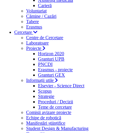
Asistență medicală
Carieră
Voluntariat
Cămine / Cazări
Tabere
Erasmus
Cercetare
Centre de Cercetare
Laboratoare
Proiecte
Horizon 2020
Granturi UPB
PNCDI
Erasmus - proiecte
Granturi GEX
Informații utile
Elsevier - Science Direct
Scopus
Strategie
Proceduri / Decizii
Teme de cercetare
Comisii avizare proiecte
Echipe de robotică
Manifestări științifice
Student Design & Manufacturing