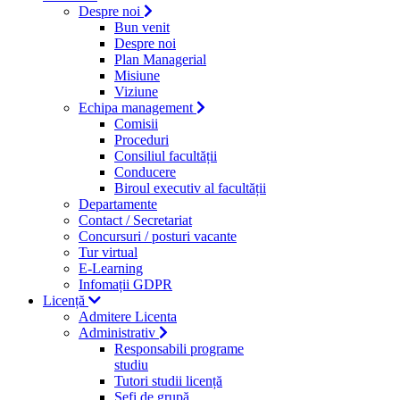
Despre noi
Bun venit
Despre noi
Plan Managerial
Misiune
Viziune
Echipa management
Comisii
Proceduri
Consiliul facultății
Conducere
Biroul executiv al facultății
Departamente
Contact / Secretariat
Concursuri / posturi vacante
Tur virtual
E-Learning
Infomații GDPR
Licență
Admitere Licenta
Administrativ
Responsabili programe
studiu
Tutori studii licență
Şefi de grupă