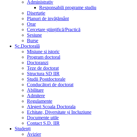
Administrativ
Responsabili programe studiu
Disertație
Planuri de invățământ
Orar
Cercetare științifică/Practică
Sesiune
Burse
Șc.Doctorală
Misiune si istoric
Program doctoral
Doctoranzi
Teze de doctorat
Structura SD IIR
Studii Postdoctorale
Conducători de doctorat
Abilitare
Admitere
Regulamente
Alegeri Scoala Doctorala
Echitate, Diversitate și Incluziune
Documente utile
Contact S.D. IIR
Studenți
Avizier