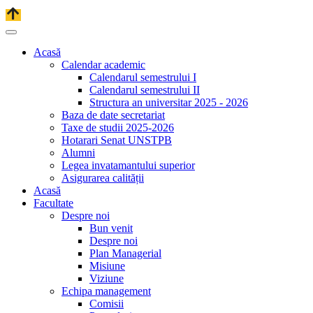
Acasă
Calendar academic
Calendarul semestrului I
Calendarul semestrului II
Structura an universitar 2025 - 2026
Baza de date secretariat
Taxe de studii 2025-2026
Hotarari Senat UNSTPB
Alumni
Legea invatamantului superior
Asigurarea calității
Acasă
Facultate
Despre noi
Bun venit
Despre noi
Plan Managerial
Misiune
Viziune
Echipa management
Comisii