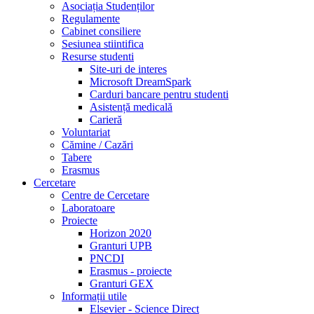
Asociația Studenților
Regulamente
Cabinet consiliere
Sesiunea stiintifica
Resurse studenti
Site-uri de interes
Microsoft DreamSpark
Carduri bancare pentru studenti
Asistență medicală
Carieră
Voluntariat
Cămine / Cazări
Tabere
Erasmus
Cercetare
Centre de Cercetare
Laboratoare
Proiecte
Horizon 2020
Granturi UPB
PNCDI
Erasmus - proiecte
Granturi GEX
Informații utile
Elsevier - Science Direct