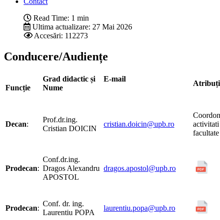
Contact
Read Time: 1 min
Ultima actualizare: 27 Mai 2026
Accesări: 112273
Conducere/Audiențe
Grad didactic și
E-mail
Atribu
Funcție
Nume
Coordon
Prof.dr.ing.
Decan
:
cristian.doicin@upb.ro
activitati
Cristian DOICIN
facultate
Conf.dr.ing.
Prodecan
:
Dragos Alexandru
dragos.apostol@upb.ro
APOSTOL
Conf. dr. ing.
Prodecan
:
laurentiu.popa@upb.ro
Laurentiu POPA