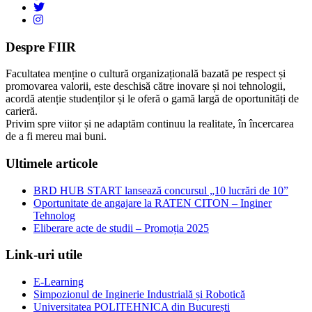
Despre FIIR
Facultatea menține o cultură organizațională bazată pe respect și
promovarea valorii, este deschisă către inovare și noi tehnologii,
acordă atenție studenților și le oferă o gamă largă de oportunități de
carieră.
Privim spre viitor și ne adaptăm continuu la realitate, în încercarea
de a fi mereu mai buni.
Ultimele articole
BRD HUB START lansează concursul „10 lucrări de 10”
Oportunitate de angajare la RATEN CITON – Inginer
Tehnolog
Eliberare acte de studii – Promoția 2025
Link-uri utile
E-Learning
Simpozionul de Inginerie Industrială și Robotică
Universitatea POLITEHNICA din București