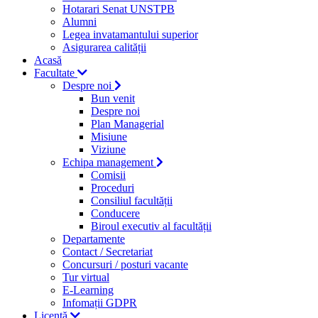
Hotarari Senat UNSTPB
Alumni
Legea invatamantului superior
Asigurarea calității
Acasă
Facultate
Despre noi
Bun venit
Despre noi
Plan Managerial
Misiune
Viziune
Echipa management
Comisii
Proceduri
Consiliul facultății
Conducere
Biroul executiv al facultății
Departamente
Contact / Secretariat
Concursuri / posturi vacante
Tur virtual
E-Learning
Infomații GDPR
Licență