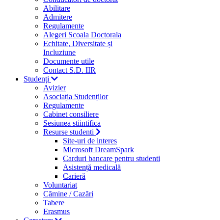
Abilitare
Admitere
Regulamente
Alegeri Scoala Doctorala
Echitate, Diversitate și
Incluziune
Documente utile
Contact S.D. IIR
Studenți
Avizier
Asociația Studenților
Regulamente
Cabinet consiliere
Sesiunea stiintifica
Resurse studenti
Site-uri de interes
Microsoft DreamSpark
Carduri bancare pentru studenti
Asistență medicală
Carieră
Voluntariat
Cămine / Cazări
Tabere
Erasmus