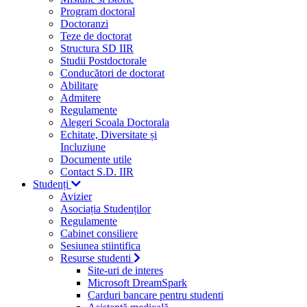
Program doctoral
Doctoranzi
Teze de doctorat
Structura SD IIR
Studii Postdoctorale
Conducători de doctorat
Abilitare
Admitere
Regulamente
Alegeri Scoala Doctorala
Echitate, Diversitate și
Incluziune
Documente utile
Contact S.D. IIR
Studenți
Avizier
Asociația Studenților
Regulamente
Cabinet consiliere
Sesiunea stiintifica
Resurse studenti
Site-uri de interes
Microsoft DreamSpark
Carduri bancare pentru studenti