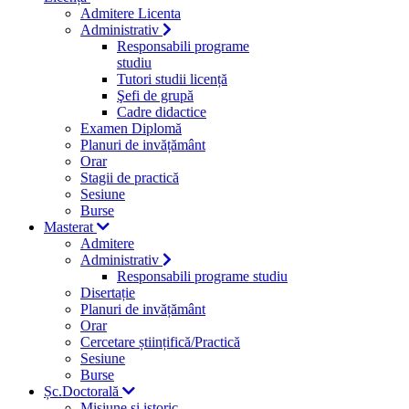
Admitere Licenta
Administrativ
Responsabili programe
studiu
Tutori studii licență
Şefi de grupă
Cadre didactice
Examen Diplomă
Planuri de invățământ
Orar
Stagii de practică
Sesiune
Burse
Masterat
Admitere
Administrativ
Responsabili programe studiu
Disertație
Planuri de invățământ
Orar
Cercetare științifică/Practică
Sesiune
Burse
Șc.Doctorală
Misiune si istoric