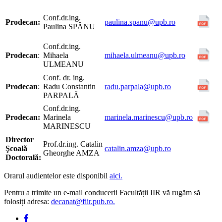
Conf.dr.ing.
Prodecan:
paulina.spanu@upb.ro
Paulina SPÂNU
Conf.dr.ing.
Prodecan
:
Mihaela
mihaela.ulmeanu@upb.ro
ULMEANU
Conf. dr. ing.
Prodecan
:
Radu Constantin
radu.parpala@upb.ro
PARPALĂ
Conf.dr.ing.
Prodecan:
Marinela
marinela.marinescu@upb.ro
MARINESCU
Director
Prof.dr.ing. Catalin
Şcoală
catalin.amza@upb.ro
Gheorghe AMZA
Doctorală:
Orarul audientelor este disponibil
aici.
Pentru a trimite un e-mail conducerii Facultății IIR vă rugăm să
folosiți adresa:
decanat@fiir.pub.ro.