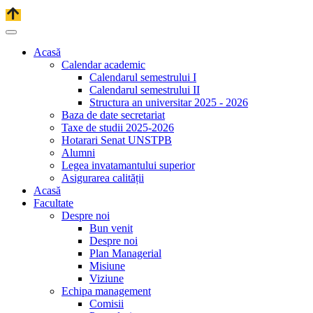
Acasă
Calendar academic
Calendarul semestrului I
Calendarul semestrului II
Structura an universitar 2025 - 2026
Baza de date secretariat
Taxe de studii 2025-2026
Hotarari Senat UNSTPB
Alumni
Legea invatamantului superior
Asigurarea calității
Acasă
Facultate
Despre noi
Bun venit
Despre noi
Plan Managerial
Misiune
Viziune
Echipa management
Comisii