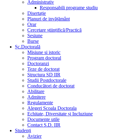
Administrativ
Responsabili programe studiu
Disertație
Planuri de invățământ
Orar
Cercetare științifică/Practică
Sesiune
Burse
Șc.Doctorală
Misiune si istoric
Program doctoral
Doctoranzi
Teze de doctorat
Structura SD IIR
Studii Postdoctorale
Conducători de doctorat
Abilitare
Admitere
Regulamente
Alegeri Scoala Doctorala
Echitate, Diversitate și Incluziune
Documente utile
Contact S.D. IIR
Studenți
Avizier