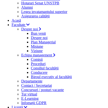
Hotarari Senat UNSTPB
Alumni
Legea invatamantului superior
Asigurarea calității
Acasă
Facultate
Despre noi
Bun venit
Despre noi
Plan Managerial
Misiune
Viziune
Echipa management
Comisii
Proceduri
Consiliul facultății
Conducere
Biroul executiv al facultății
Departamente
Contact / Secretariat
Concursuri / posturi vacante
Tur virtual
E-Learning
Infomații GDPR
Licență