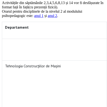
Activitățile din săptămânile 2,3,4,5,6,8,13 și 14 vor fi desfășurate în
format față în față(cu prezență fizică).
Orarul pentru disciplinele de la nivelul 2 al modulului
psihopedagogic este:
anul 1
și
anul 2
.
D
epartament
Tehnologia Construcțiilor de Mașini