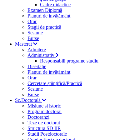
Cadre didactice
Examen Diplomă
Planuri de invățământ
Orar
Stagii de practică
Sesiune
Burse
Masterat
Admitere
Administrativ
Responsabili programe studiu
Disertație
Planuri de invățământ
Orar
Cercetare științifică/Practică
Sesiune
Burse
Șc.Doctorală
Misiune si istoric
Program doctoral
Doctoranzi
Teze de doctorat
Structura SD IIR
Studii Postdoctorale
Conducători de doctorat