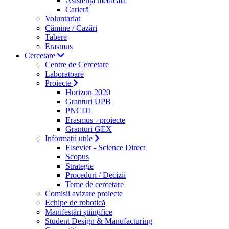
Asistență medicală
Carieră
Voluntariat
Cămine / Cazări
Tabere
Erasmus
Cercetare
Centre de Cercetare
Laboratoare
Proiecte
Horizon 2020
Granturi UPB
PNCDI
Erasmus - proiecte
Granturi GEX
Informații utile
Elsevier - Science Direct
Scopus
Strategie
Proceduri / Decizii
Teme de cercetare
Comisii avizare proiecte
Echipe de robotică
Manifestări științifice
Student Design & Manufacturing