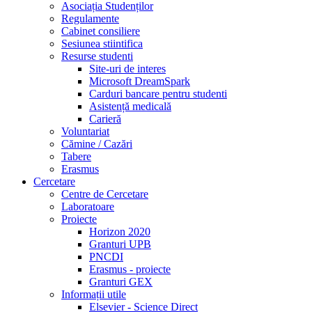
Asociația Studenților
Regulamente
Cabinet consiliere
Sesiunea stiintifica
Resurse studenti
Site-uri de interes
Microsoft DreamSpark
Carduri bancare pentru studenti
Asistență medicală
Carieră
Voluntariat
Cămine / Cazări
Tabere
Erasmus
Cercetare
Centre de Cercetare
Laboratoare
Proiecte
Horizon 2020
Granturi UPB
PNCDI
Erasmus - proiecte
Granturi GEX
Informații utile
Elsevier - Science Direct