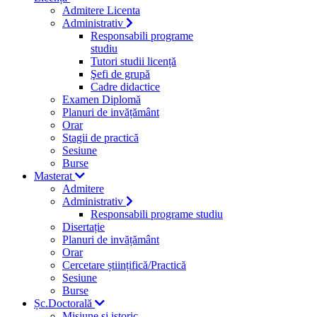
Admitere Licenta
Administrativ
Responsabili programe
studiu
Tutori studii licență
Şefi de grupă
Cadre didactice
Examen Diplomă
Planuri de invățământ
Orar
Stagii de practică
Sesiune
Burse
Masterat
Admitere
Administrativ
Responsabili programe studiu
Disertație
Planuri de invățământ
Orar
Cercetare științifică/Practică
Sesiune
Burse
Șc.Doctorală
Misiune si istoric