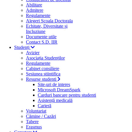
Abilitare
Admitere
Regulamente
Alegeri Scoala Doctorala
Echitate, Diversitate și
Incluziune
Documente utile
Contact S.D. IIR
Studenți
Avizier
Asociația Studenților
Regulamente
Cabinet consiliere
Sesiunea stiintifica
Resurse studenti
Site-uri de interes
Microsoft DreamSpark
Carduri bancare pentru studenti
Asistență medicală
Carieră
Voluntariat
Cămine / Cazări
Tabere
Erasmus