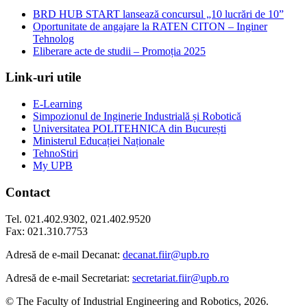
BRD HUB START lansează concursul „10 lucrări de 10”
Oportunitate de angajare la RATEN CITON – Inginer
Tehnolog
Eliberare acte de studii – Promoția 2025
Link-uri utile
E-Learning
Simpozionul de Inginerie Industrială și Robotică
Universitatea POLITEHNICA din București
Ministerul Educației Naționale
TehnoStiri
My UPB
Contact
Tel. 021.402.9302, 021.402.9520
Fax: 021.310.7753
Adresă de e-mail Decanat:
decanat.fiir@upb.ro
Adresă de e-mail Secretariat:
secretariat.fiir@upb.ro
© The Faculty of Industrial Engineering and Robotics, 2026.