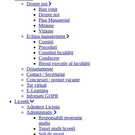
Despre noi
Bun venit
Despre noi
Plan Managerial
Misiune
Viziune
Echipa management
Comisii
Proceduri
Consiliul facultății
Conducere
Biroul executiv al facultății
Departamente
Contact / Secretariat
Concursuri / posturi vacante
Tur virtual
E-Learning
Infomații GDPR
Licență
Admitere Licenta
Administrativ
Responsabili programe
studiu
Tutori studii licență
Şefi de grupă