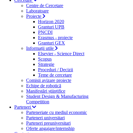
Cercetare
Centre de Cercetare
Laboratoare
Proiecte
Horizon 2020
Granturi UPB
PNCDI
Erasmus - proiecte
Granturi GEX
Informații utile
Elsevier - Science Direct
Scopus
Strategie
Proceduri / Decizii
Teme de cercetare
Comisii avizare proiecte
Echipe de robotică
Manifestări științifice
Student Design & Manufacturing
Competition
Parteneri
Parteneriate cu mediul economic
Parteneri universitari
Parteneri preuniversitari
Oferte angajare/internship