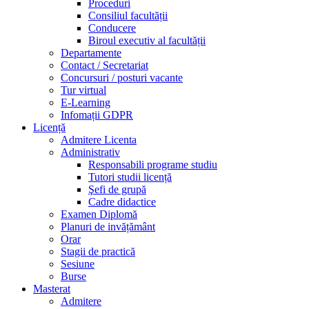
Proceduri
Consiliul facultății
Conducere
Biroul executiv al facultății
Departamente
Contact / Secretariat
Concursuri / posturi vacante
Tur virtual
E-Learning
Infomații GDPR
Licență
Admitere Licenta
Administrativ
Responsabili programe studiu
Tutori studii licență
Şefi de grupă
Cadre didactice
Examen Diplomă
Planuri de invățământ
Orar
Stagii de practică
Sesiune
Burse
Masterat
Admitere