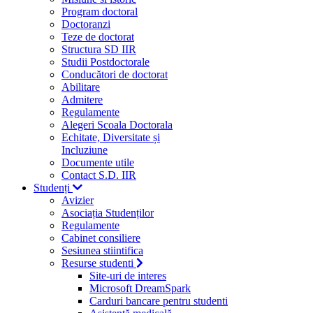
Program doctoral
Doctoranzi
Teze de doctorat
Structura SD IIR
Studii Postdoctorale
Conducători de doctorat
Abilitare
Admitere
Regulamente
Alegeri Scoala Doctorala
Echitate, Diversitate și
Incluziune
Documente utile
Contact S.D. IIR
Studenți
Avizier
Asociația Studenților
Regulamente
Cabinet consiliere
Sesiunea stiintifica
Resurse studenti
Site-uri de interes
Microsoft DreamSpark
Carduri bancare pentru studenti