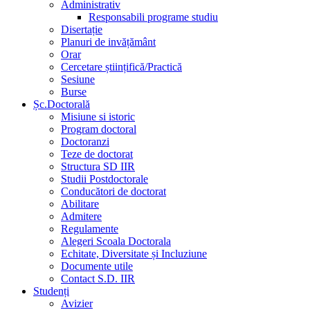
Administrativ
Responsabili programe studiu
Disertație
Planuri de invățământ
Orar
Cercetare științifică/Practică
Sesiune
Burse
Șc.Doctorală
Misiune si istoric
Program doctoral
Doctoranzi
Teze de doctorat
Structura SD IIR
Studii Postdoctorale
Conducători de doctorat
Abilitare
Admitere
Regulamente
Alegeri Scoala Doctorala
Echitate, Diversitate și Incluziune
Documente utile
Contact S.D. IIR
Studenți
Avizier