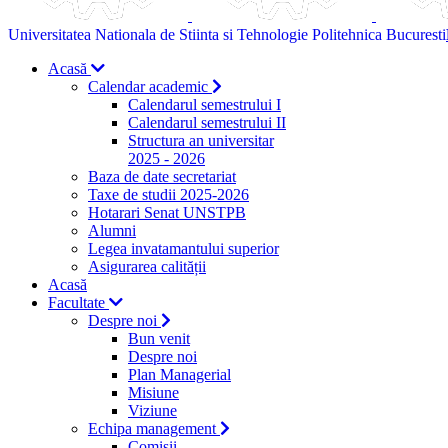
Universitatea Nationala de Stiinta si Tehnologie Politehnica Bucuresti
Acasă
Calendar academic
Calendarul semestrului I
Calendarul semestrului II
Structura an universitar
2025 - 2026
Baza de date secretariat
Taxe de studii 2025-2026
Hotarari Senat UNSTPB
Alumni
Legea invatamantului superior
Asigurarea calității
Acasă
Facultate
Despre noi
Bun venit
Despre noi
Plan Managerial
Misiune
Viziune
Echipa management
Comisii