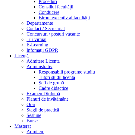
Proceduri
Consiliul facultății
Conducere
Biroul executiv al facultății
Departamente
Contact / Secretariat
Concursuri / posturi vacante
Tur virtual
E-Learning
Infomații GDPR
Licență
Admitere Licenta
Administrativ
Responsabili programe studiu
Tutori studii licență
Şefi de grupă
Cadre didactice
Examen Diplomă
Planuri de invățământ
Orar
Stagii de practică
Sesiune
Burse
Masterat
Admitere