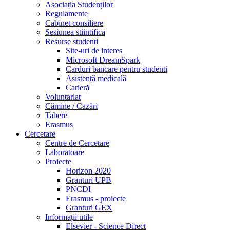
Asociația Studenților
Regulamente
Cabinet consiliere
Sesiunea stiintifica
Resurse studenti
Site-uri de interes
Microsoft DreamSpark
Carduri bancare pentru studenti
Asistență medicală
Carieră
Voluntariat
Cămine / Cazări
Tabere
Erasmus
Cercetare
Centre de Cercetare
Laboratoare
Proiecte
Horizon 2020
Granturi UPB
PNCDI
Erasmus - proiecte
Granturi GEX
Informații utile
Elsevier - Science Direct