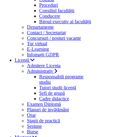
Proceduri
Consiliul facultății
Conducere
Biroul executiv al facultății
Departamente
Contact / Secretariat
Concursuri / posturi vacante
Tur virtual
E-Learning
Infomații GDPR
Licență
Admitere Licenta
Administrativ
Responsabili programe
studiu
Tutori studii licență
Şefi de grupă
Cadre didactice
Examen Diplomă
Planuri de invățământ
Orar
Stagii de practică
Sesiune
Burse