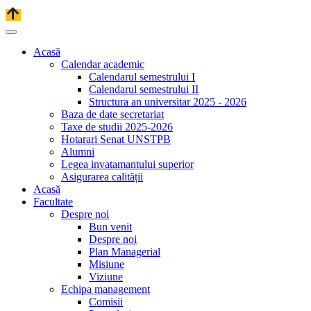
Acasă
Calendar academic
Calendarul semestrului I
Calendarul semestrului II
Structura an universitar 2025 - 2026
Baza de date secretariat
Taxe de studii 2025-2026
Hotarari Senat UNSTPB
Alumni
Legea invatamantului superior
Asigurarea calității
Acasă
Facultate
Despre noi
Bun venit
Despre noi
Plan Managerial
Misiune
Viziune
Echipa management
Comisii