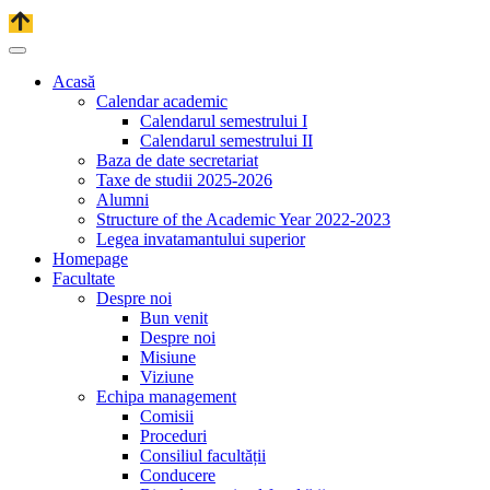
Acasă
Calendar academic
Calendarul semestrului I
Calendarul semestrului II
Baza de date secretariat
Taxe de studii 2025-2026
Alumni
Structure of the Academic Year 2022-2023
Legea invatamantului superior
Homepage
Facultate
Despre noi
Bun venit
Despre noi
Misiune
Viziune
Echipa management
Comisii
Proceduri
Consiliul facultății
Conducere