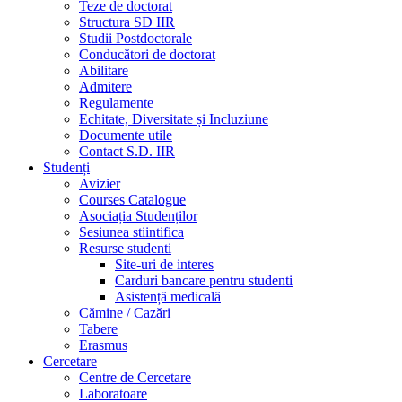
Teze de doctorat
Structura SD IIR
Studii Postdoctorale
Conducători de doctorat
Abilitare
Admitere
Regulamente
Echitate, Diversitate și Incluziune
Documente utile
Contact S.D. IIR
Studenți
Avizier
Courses Catalogue
Asociația Studenților
Sesiunea stiintifica
Resurse studenti
Site-uri de interes
Carduri bancare pentru studenti
Asistență medicală
Cămine / Cazări
Tabere
Erasmus
Cercetare
Centre de Cercetare
Laboratoare