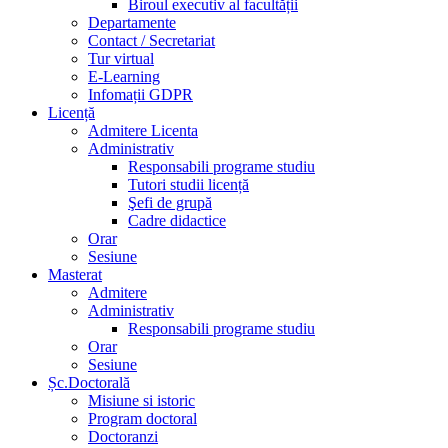
Biroul executiv al facultății
Departamente
Contact / Secretariat
Tur virtual
E-Learning
Infomații GDPR
Licență
Admitere Licenta
Administrativ
Responsabili programe studiu
Tutori studii licență
Şefi de grupă
Cadre didactice
Orar
Sesiune
Masterat
Admitere
Administrativ
Responsabili programe studiu
Orar
Sesiune
Șc.Doctorală
Misiune si istoric
Program doctoral
Doctoranzi