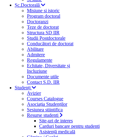
Șc.Doctorală
Misiune si istoric
Program doctoral
Doctoranzi
Teze de doctorat
Structura SD IIR
Studii Postdoctorale
Conducători de doctorat
Abilitare
Admitere
Regulamente
Echitate, Diversitate și
Incluziune
Documente utile
Contact S.D. IIR
Studenți
Avizier
Courses Catalogue
Asociația Studenților
Sesiunea stiintifica
Resurse studenti
Site-uri de interes
Carduri bancare pentru studenti
Asistență medicală