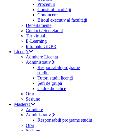
Proceduri
Consiliul facultății
Conducere
Biroul executiv al facultății
Departamente
Contact / Secretariat
Tur virtual
E-Learning
Infomații GDPR
Licență
Admitere Licenta
Administrativ
Responsabili programe
studiu
Tutori studii licență
Şefi de grupă
Cadre didactice
Orar
Sesiune
Masterat
Admitere
Administrativ
Responsabili programe studiu
Orar
Sesiune