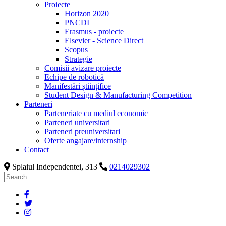
Proiecte
Horizon 2020
PNCDI
Erasmus - proiecte
Elsevier - Science Direct
Scopus
Strategie
Comisii avizare proiecte
Echipe de robotică
Manifestări științifice
Student Design & Manufacturing Competition
Parteneri
Parteneriate cu mediul economic
Parteneri universitari
Parteneri preuniversitari
Oferte angajare/internship
Contact
Splaiul Independentei, 313
0214029302