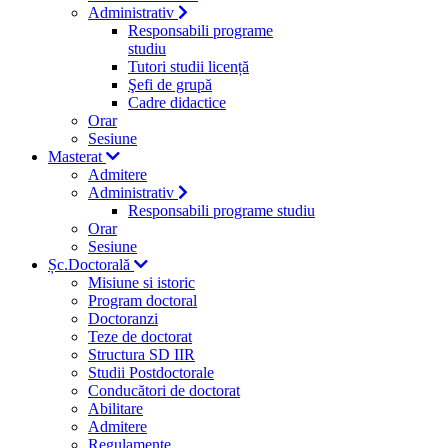
Administrativ
Responsabili programe
studiu
Tutori studii licență
Şefi de grupă
Cadre didactice
Orar
Sesiune
Masterat
Admitere
Administrativ
Responsabili programe studiu
Orar
Sesiune
Șc.Doctorală
Misiune si istoric
Program doctoral
Doctoranzi
Teze de doctorat
Structura SD IIR
Studii Postdoctorale
Conducători de doctorat
Abilitare
Admitere
Regulamente