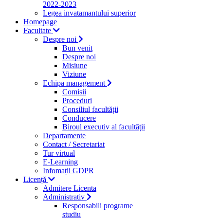
2022-2023
Legea invatamantului superior
Homepage
Facultate
Despre noi
Bun venit
Despre noi
Misiune
Viziune
Echipa management
Comisii
Proceduri
Consiliul facultății
Conducere
Biroul executiv al facultății
Departamente
Contact / Secretariat
Tur virtual
E-Learning
Infomații GDPR
Licență
Admitere Licenta
Administrativ
Responsabili programe
studiu