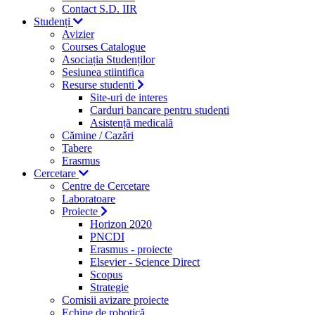
Contact S.D. IIR
Studenți
Avizier
Courses Catalogue
Asociația Studenților
Sesiunea stiintifica
Resurse studenti
Site-uri de interes
Carduri bancare pentru studenti
Asistență medicală
Cămine / Cazări
Tabere
Erasmus
Cercetare
Centre de Cercetare
Laboratoare
Proiecte
Horizon 2020
PNCDI
Erasmus - proiecte
Elsevier - Science Direct
Scopus
Strategie
Comisii avizare proiecte
Echipe de robotică