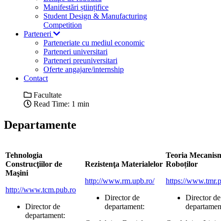
Manifestări științifice
Student Design & Manufacturing
Competition
Parteneri
Parteneriate cu mediul economic
Parteneri universitari
Parteneri preuniversitari
Oferte angajare/internship
Contact
Facultate
Read Time: 1 min
Departamente
Tehnologia
Teoria Mecanism
Construcţiilor de
Rezistenţa Materialelor
Roboților
Maşini
http://www.rm.upb.ro/
https://www.tmr.p
http://www.tcm.pub.ro
Director de
Director de
Director de
departament:
departamen
departament: