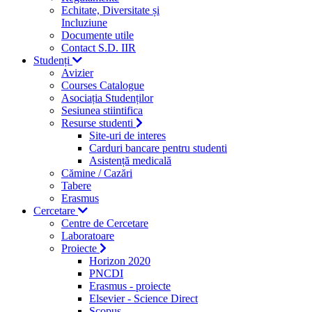
Echitate, Diversitate și
Incluziune
Documente utile
Contact S.D. IIR
Studenți
Avizier
Courses Catalogue
Asociația Studenților
Sesiunea stiintifica
Resurse studenti
Site-uri de interes
Carduri bancare pentru studenti
Asistență medicală
Cămine / Cazări
Tabere
Erasmus
Cercetare
Centre de Cercetare
Laboratoare
Proiecte
Horizon 2020
PNCDI
Erasmus - proiecte
Elsevier - Science Direct
Scopus