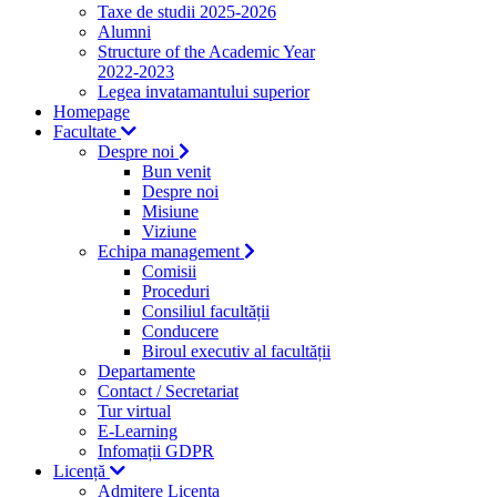
Taxe de studii 2025-2026
Alumni
Structure of the Academic Year
2022-2023
Legea invatamantului superior
Homepage
Facultate
Despre noi
Bun venit
Despre noi
Misiune
Viziune
Echipa management
Comisii
Proceduri
Consiliul facultății
Conducere
Biroul executiv al facultății
Departamente
Contact / Secretariat
Tur virtual
E-Learning
Infomații GDPR
Licență
Admitere Licenta