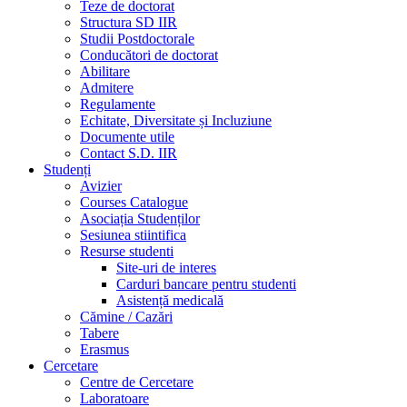
Teze de doctorat
Structura SD IIR
Studii Postdoctorale
Conducători de doctorat
Abilitare
Admitere
Regulamente
Echitate, Diversitate și Incluziune
Documente utile
Contact S.D. IIR
Studenți
Avizier
Courses Catalogue
Asociația Studenților
Sesiunea stiintifica
Resurse studenti
Site-uri de interes
Carduri bancare pentru studenti
Asistență medicală
Cămine / Cazări
Tabere
Erasmus
Cercetare
Centre de Cercetare
Laboratoare