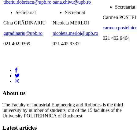
tiberiu.dobrescu@upb.ro
oana.chivu@upb.ro
Secretariat
Secretariat
Secretariat
Carmen POSTE
Gina GRĂDINARIU
Nicoleta MERLOI
carmen.postelni
ggradinariu@upb.ro
nicoleta.merloi@upb.ro
021 402 9464
021 402 9369
021 402 9337
About us
The Faculty of Industrial Engineering and Robotics is the third
university by number of students, out of the 15 faculties of the
University POLITEHNICA of Bucharest.
Latest articles