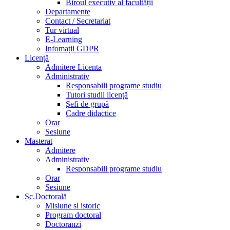
Biroul executiv al facultății
Departamente
Contact / Secretariat
Tur virtual
E-Learning
Infomații GDPR
Licență
Admitere Licenta
Administrativ
Responsabili programe studiu
Tutori studii licență
Şefi de grupă
Cadre didactice
Orar
Sesiune
Masterat
Admitere
Administrativ
Responsabili programe studiu
Orar
Sesiune
Șc.Doctorală
Misiune si istoric
Program doctoral
Doctoranzi