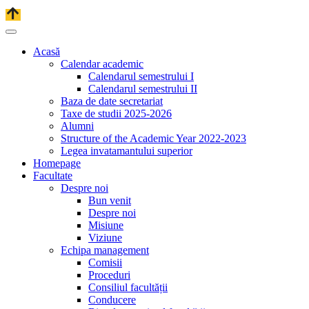
Acasă
Calendar academic
Calendarul semestrului I
Calendarul semestrului II
Baza de date secretariat
Taxe de studii 2025-2026
Alumni
Structure of the Academic Year 2022-2023
Legea invatamantului superior
Homepage
Facultate
Despre noi
Bun venit
Despre noi
Misiune
Viziune
Echipa management
Comisii
Proceduri
Consiliul facultății
Conducere