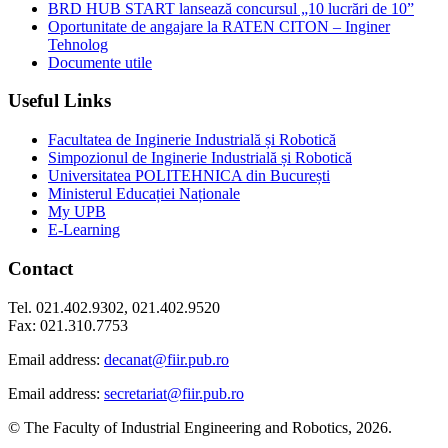
BRD HUB START lansează concursul „10 lucrări de 10”
Oportunitate de angajare la RATEN CITON – Inginer
Tehnolog
Documente utile
Useful Links
Facultatea de Inginerie Industrială și Robotică
Simpozionul de Inginerie Industrială și Robotică
Universitatea POLITEHNICA din București
Ministerul Educației Naționale
My UPB
E-Learning
Contact
Tel. 021.402.9302, 021.402.9520
Fax: 021.310.7753
Email address:
decanat@fiir.pub.ro
Email address:
secretariat@fiir.pub.ro
© The Faculty of Industrial Engineering and Robotics, 2026.