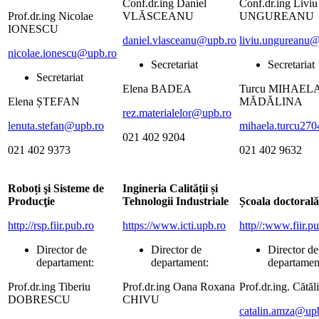
Conf.dr.ing Daniel
Conf.dr.ing Livi
Prof.dr.ing Nicolae
VLĂSCEANU
UNGUREANU
IONESCU
daniel.vlasceanu@upb.ro
liviu.ungureanu
nicolae.ionescu@upb.ro
Secretariat
Secretariat
Secretariat
Elena BADEA
Turcu MIHAEL
Elena ȘTEFAN
MĂDĂLINA
rez.materialelor@upb.ro
lenuta.stefan@upb.ro
mihaela.turcu27
021 402 9204
021 402 9373
021 402 9632
Roboți şi Sisteme de
Ingineria Calității și
Producţie
Tehnologii Industriale
Școala doctorală
http://rsp.fiir.pub.ro
https://www.icti.upb.ro
http//:www.fiir.p
Director de
Director de
Director de
departament:
departament:
departamen
Prof.dr.ing Tiberiu
Prof.dr.ing Oana Roxana
Prof.dr.ing. Căt
DOBRESCU
CHIVU
catalin.amza@up