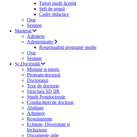
Tutori studii licență
Şefi de grupă
Cadre didactice
Orar
Sesiune
Masterat
Admitere
Administrativ
Responsabili programe studiu
Orar
Sesiune
Șc.Doctorală
Misiune si istoric
Program doctoral
Doctoranzi
Teze de doctorat
Structura SD IIR
Studii Postdoctorale
Conducători de doctorat
Abilitare
Admitere
Regulamente
Echitate, Diversitate și
Incluziune
Documente utile