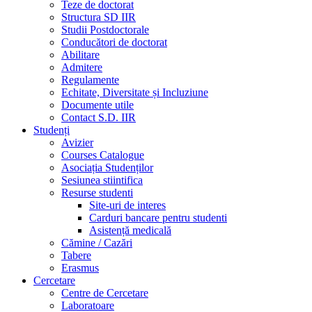
Teze de doctorat
Structura SD IIR
Studii Postdoctorale
Conducători de doctorat
Abilitare
Admitere
Regulamente
Echitate, Diversitate și Incluziune
Documente utile
Contact S.D. IIR
Studenți
Avizier
Courses Catalogue
Asociația Studenților
Sesiunea stiintifica
Resurse studenti
Site-uri de interes
Carduri bancare pentru studenti
Asistență medicală
Cămine / Cazări
Tabere
Erasmus
Cercetare
Centre de Cercetare
Laboratoare