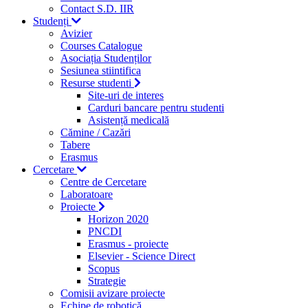
Contact S.D. IIR
Studenți
Avizier
Courses Catalogue
Asociația Studenților
Sesiunea stiintifica
Resurse studenti
Site-uri de interes
Carduri bancare pentru studenti
Asistență medicală
Cămine / Cazări
Tabere
Erasmus
Cercetare
Centre de Cercetare
Laboratoare
Proiecte
Horizon 2020
PNCDI
Erasmus - proiecte
Elsevier - Science Direct
Scopus
Strategie
Comisii avizare proiecte
Echipe de robotică