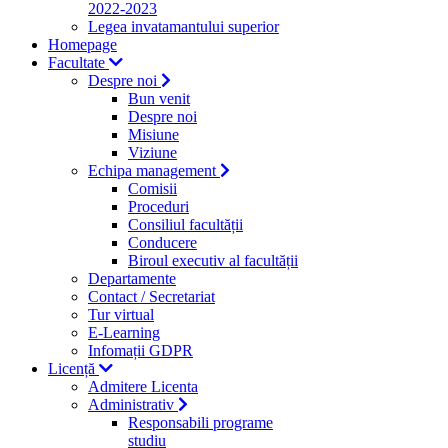
2022-2023
Legea invatamantului superior
Homepage
Facultate
Despre noi
Bun venit
Despre noi
Misiune
Viziune
Echipa management
Comisii
Proceduri
Consiliul facultății
Conducere
Biroul executiv al facultății
Departamente
Contact / Secretariat
Tur virtual
E-Learning
Infomații GDPR
Licență
Admitere Licenta
Administrativ
Responsabili programe
studiu