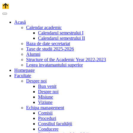
Acasă
Calendar academic
Calendarul semestrului I
Calendarul semestrului II
Baza de date secretariat
Taxe de studii 2025-2026
Alumni
Structure of the Academic Year 2022-2023
Legea invatamantului superior
Homepage
Facultate
Despre noi
Bun venit
Despre noi
Misiune
Viziune
Echipa management
Comisii
Proceduri
Consiliul facultății
Conducere