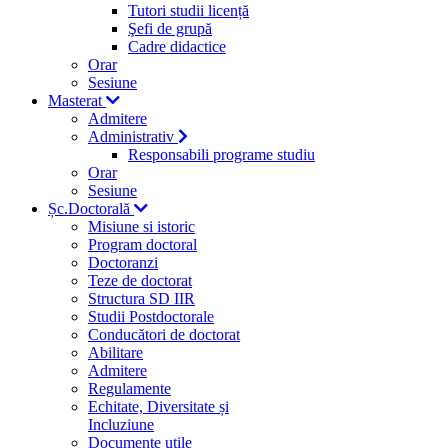
Tutori studii licență
Şefi de grupă
Cadre didactice
Orar
Sesiune
Masterat
Admitere
Administrativ
Responsabili programe studiu
Orar
Sesiune
Șc.Doctorală
Misiune si istoric
Program doctoral
Doctoranzi
Teze de doctorat
Structura SD IIR
Studii Postdoctorale
Conducători de doctorat
Abilitare
Admitere
Regulamente
Echitate, Diversitate și
Incluziune
Documente utile