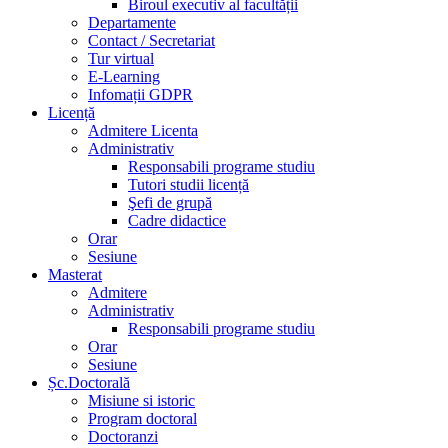
Biroul executiv al facultății
Departamente
Contact / Secretariat
Tur virtual
E-Learning
Infomații GDPR
Licență
Admitere Licenta
Administrativ
Responsabili programe studiu
Tutori studii licență
Şefi de grupă
Cadre didactice
Orar
Sesiune
Masterat
Admitere
Administrativ
Responsabili programe studiu
Orar
Sesiune
Șc.Doctorală
Misiune si istoric
Program doctoral
Doctoranzi