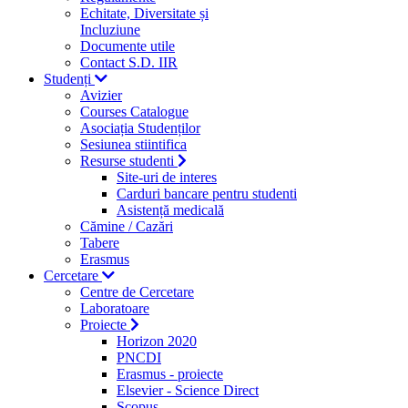
Echitate, Diversitate și
Incluziune
Documente utile
Contact S.D. IIR
Studenți
Avizier
Courses Catalogue
Asociația Studenților
Sesiunea stiintifica
Resurse studenti
Site-uri de interes
Carduri bancare pentru studenti
Asistență medicală
Cămine / Cazări
Tabere
Erasmus
Cercetare
Centre de Cercetare
Laboratoare
Proiecte
Horizon 2020
PNCDI
Erasmus - proiecte
Elsevier - Science Direct
Scopus