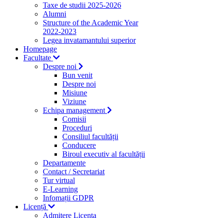
Taxe de studii 2025-2026
Alumni
Structure of the Academic Year
2022-2023
Legea invatamantului superior
Homepage
Facultate
Despre noi
Bun venit
Despre noi
Misiune
Viziune
Echipa management
Comisii
Proceduri
Consiliul facultății
Conducere
Biroul executiv al facultății
Departamente
Contact / Secretariat
Tur virtual
E-Learning
Infomații GDPR
Licență
Admitere Licenta