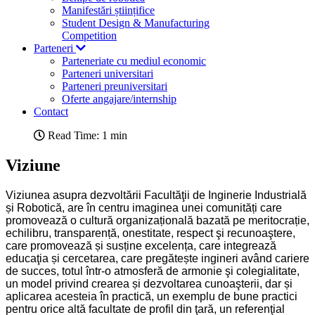
Manifestări științifice
Student Design & Manufacturing
Competition
Parteneri
Parteneriate cu mediul economic
Parteneri universitari
Parteneri preuniversitari
Oferte angajare/internship
Contact
Read Time: 1 min
Viziune
Viziunea asupra dezvoltării Facultăţii de Inginerie Industrială
și Robotică, are în centru imaginea unei comunități care
promovează o cultură organizațională bazată pe meritocrație,
echilibru, transparență, onestitate, respect şi recunoaştere,
care promovează și susține excelența, care integrează
educaţia și cercetarea, care pregătește ingineri având cariere
de succes, totul într-o atmosferă de armonie şi colegialitate,
un model privind crearea și dezvoltarea cunoaşterii, dar și
aplicarea acesteia în practică, un exemplu de bune practici
pentru orice altă facultate de profil din ţară, un referenţial