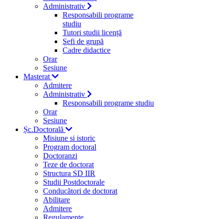
Administrativ
Responsabili programe
studiu
Tutori studii licență
Şefi de grupă
Cadre didactice
Orar
Sesiune
Masterat
Admitere
Administrativ
Responsabili programe studiu
Orar
Sesiune
Șc.Doctorală
Misiune si istoric
Program doctoral
Doctoranzi
Teze de doctorat
Structura SD IIR
Studii Postdoctorale
Conducători de doctorat
Abilitare
Admitere
Regulamente