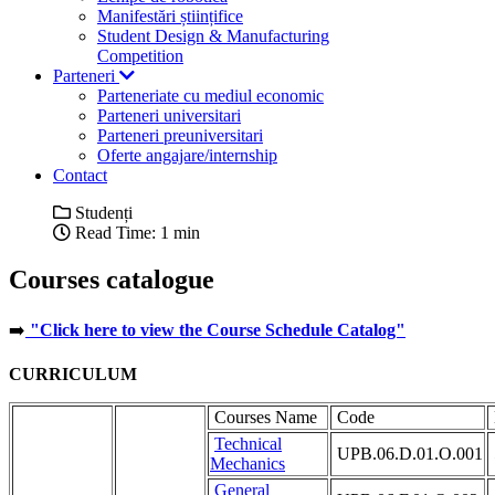
Manifestări științifice
Student Design & Manufacturing
Competition
Parteneri
Parteneriate cu mediul economic
Parteneri universitari
Parteneri preuniversitari
Oferte angajare/internship
Contact
Studenți
Read Time: 1 min
Courses catalogue
➡️
"Click here to view the Course Schedule Catalog"
CURRICULUM
Courses Name
Code
Technical
UPB.06.D.01.O.001
Mechanics
General