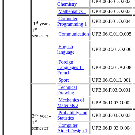
UPB.06.F.01.O.002
Chemistry
Mathematics 1
UPB.06.F.01.O.003
Computer
UPB.06.F.01.O.004
st
1
year -
Programming 1
st
1
Communication
UPB.06.C.01.O.005
semester
English
UPB.06.C.01.O.006
language
Foreign
Languages 1 -
UPB.06.C.01.A.008
French
Sport
UPB.06.C.01.L.001
Technical
UPB.06.F.03.O.001
Drawing
Mechanics of
UPB.06.D.03.O.002
Materials 2
Probability and
nd
UPB.06.F.03.O.003
2
year -
Statistics
st
1
Computer
UPB.06.D.03.O.004
semester
Aided Design 1