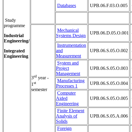
Databases
UPB.06.F.03.O.005
Study
programme
Mechanical
UPB.06.D.05.O.001
Industrial
Systems Design
Engineering/
Instrumentation
and
UPB.06.S.05.O.002
Integrated
Measurement
Engineering
System and
Project
UPB.06.S.05.O.003
Management
rd
3
year -
Manufacturing
st
UPB.06.S.05.O.004
1
Processes 1
semester
Computer
Aided
UPB.06.S.05.O.005
Engineering
Finite Element
Analysis of
UPB.06.S.05.A.006
Solids
Foreign