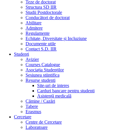
Teze de doctorat
Structura SD IIR
Studii Postdoctorale
Conducători de doctorat
Abilitare
Admitere
Regulamente
Echitate, Diversitate și Incluziune
Documente utile
Contact S.D. IIR
Studenți
Avizier
Courses Catalogue
Asociația Studenților
Sesiunea stiintifica
Resurse studenti
Site-uri de interes
Carduri bancare pentru studenti
Asistență medicală
Cămine / Cazări
Tabere
Erasmus
Cercetare
Centre de Cercetare
Laboratoare