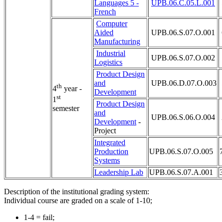
Languages 5 -
UPB.06.C.05.L.001
French
Computer
Aided
UPB.06.S.07.O.001
Manufacturing
Industrial
UPB.06.S.07.O.002
Logistics
Product Design
and
UPB.06.D.07.O.003
th
4
year -
Development
st
1
Product Design
semester
and
UPB.06.S.06.O.004
Development
-
Project
Integrated
Production
UPB.06.S.07.O.005
Systems
Leadership Lab
UPB.06.S.07.A.001
Description of the institutional grading system:
Individual course are graded on a scale of 1-10;
1-4 = fail;