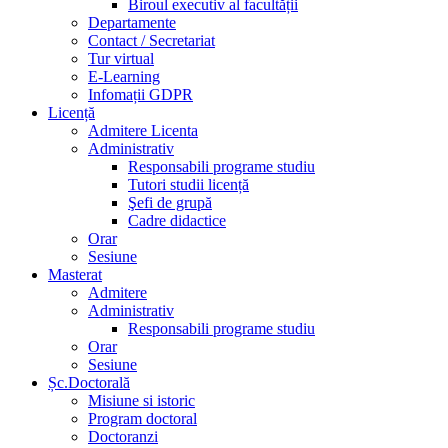
Biroul executiv al facultății
Departamente
Contact / Secretariat
Tur virtual
E-Learning
Infomații GDPR
Licență
Admitere Licenta
Administrativ
Responsabili programe studiu
Tutori studii licență
Şefi de grupă
Cadre didactice
Orar
Sesiune
Masterat
Admitere
Administrativ
Responsabili programe studiu
Orar
Sesiune
Șc.Doctorală
Misiune si istoric
Program doctoral
Doctoranzi