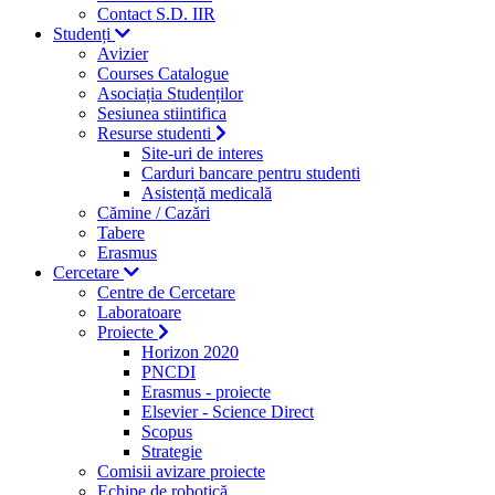
Contact S.D. IIR
Studenți
Avizier
Courses Catalogue
Asociația Studenților
Sesiunea stiintifica
Resurse studenti
Site-uri de interes
Carduri bancare pentru studenti
Asistență medicală
Cămine / Cazări
Tabere
Erasmus
Cercetare
Centre de Cercetare
Laboratoare
Proiecte
Horizon 2020
PNCDI
Erasmus - proiecte
Elsevier - Science Direct
Scopus
Strategie
Comisii avizare proiecte
Echipe de robotică