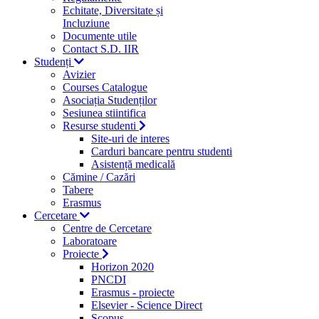
Echitate, Diversitate și
Incluziune
Documente utile
Contact S.D. IIR
Studenți
Avizier
Courses Catalogue
Asociația Studenților
Sesiunea stiintifica
Resurse studenti
Site-uri de interes
Carduri bancare pentru studenti
Asistență medicală
Cămine / Cazări
Tabere
Erasmus
Cercetare
Centre de Cercetare
Laboratoare
Proiecte
Horizon 2020
PNCDI
Erasmus - proiecte
Elsevier - Science Direct
Scopus