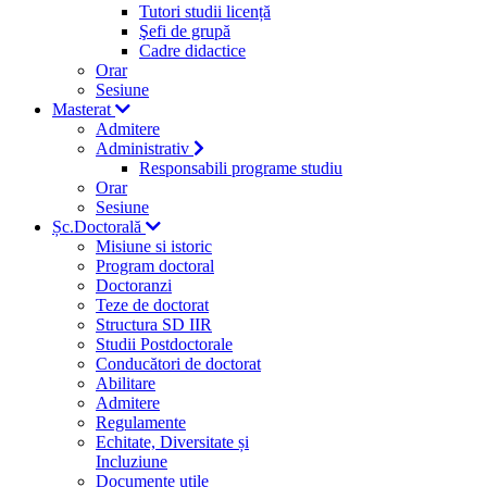
Tutori studii licență
Şefi de grupă
Cadre didactice
Orar
Sesiune
Masterat
Admitere
Administrativ
Responsabili programe studiu
Orar
Sesiune
Șc.Doctorală
Misiune si istoric
Program doctoral
Doctoranzi
Teze de doctorat
Structura SD IIR
Studii Postdoctorale
Conducători de doctorat
Abilitare
Admitere
Regulamente
Echitate, Diversitate și
Incluziune
Documente utile