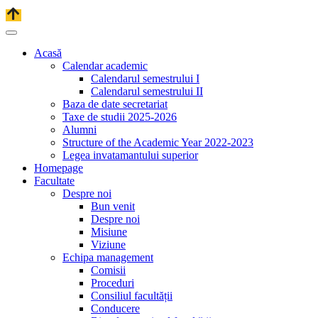
Acasă
Calendar academic
Calendarul semestrului I
Calendarul semestrului II
Baza de date secretariat
Taxe de studii 2025-2026
Alumni
Structure of the Academic Year 2022-2023
Legea invatamantului superior
Homepage
Facultate
Despre noi
Bun venit
Despre noi
Misiune
Viziune
Echipa management
Comisii
Proceduri
Consiliul facultății
Conducere