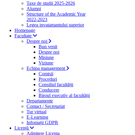
Taxe de studii 2025-2026
Alumni
Structure of the Academic Year
2022-2023
Legea invatamantului superior
Homepage
Facultate
Despre noi
Bun venit
Despre noi
Misiune
Viziune
Echipa management
Comisii
Proceduri
Consiliul facultății
Conducere
Biroul executiv al facultății
Departamente
Contact / Secretariat
Tur virtual
E-Learning
Infomații GDPR
Licență
Admitere Licenta