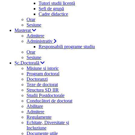
Tutori studii licență
Şefi de grupă
Cadre didactice
Orar
Sesiune
Masterat
Admitere
Administrativ
Responsabili programe studiu
Orar
Sesiune
Șc.Doctorală
Misiune si istoric
Program doctoral
Doctoranzi
Teze de doctorat
Structura SD IIR
Studii Postdoctorale
Conducători de doctorat
Abilitare
Admitere
Regulamente
Echitate, Diversitate și
Incluziune
Documente utile