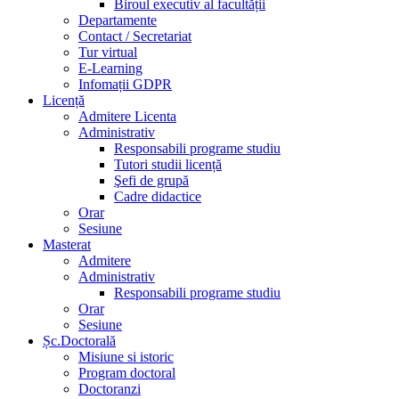
Biroul executiv al facultății
Departamente
Contact / Secretariat
Tur virtual
E-Learning
Infomații GDPR
Licență
Admitere Licenta
Administrativ
Responsabili programe studiu
Tutori studii licență
Şefi de grupă
Cadre didactice
Orar
Sesiune
Masterat
Admitere
Administrativ
Responsabili programe studiu
Orar
Sesiune
Șc.Doctorală
Misiune si istoric
Program doctoral
Doctoranzi