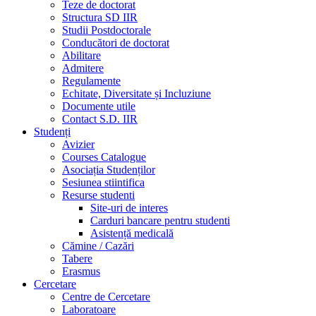
Teze de doctorat
Structura SD IIR
Studii Postdoctorale
Conducători de doctorat
Abilitare
Admitere
Regulamente
Echitate, Diversitate și Incluziune
Documente utile
Contact S.D. IIR
Studenți
Avizier
Courses Catalogue
Asociația Studenților
Sesiunea stiintifica
Resurse studenti
Site-uri de interes
Carduri bancare pentru studenti
Asistență medicală
Cămine / Cazări
Tabere
Erasmus
Cercetare
Centre de Cercetare
Laboratoare