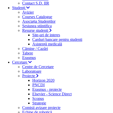
Contact S.D. IIR
Studenți
Avizier
Courses Catalogue
Asociația Studenților
Sesiunea stiintifica
Resurse studenti
Site-uri de interes
Carduri bancare pentru studenti
Asistență medicală
Cămine / Cazări
Tabere
Erasmus
Cercetare
Centre de Cercetare
Laboratoare
Proiecte
Horizon 2020
PNCDI
Erasmus - proiecte
Elsevier - Science Direct
Scopus
Strategie
Comisii avizare proiecte
Echipe de robotică