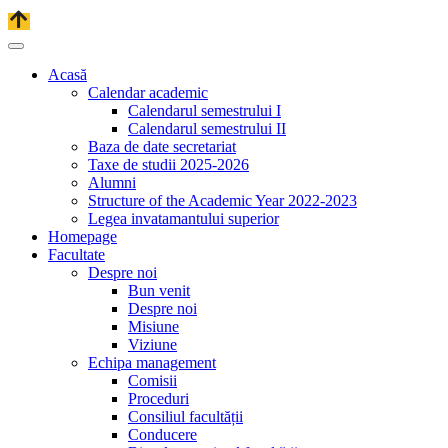
Acasă
Calendar academic
Calendarul semestrului I
Calendarul semestrului II
Baza de date secretariat
Taxe de studii 2025-2026
Alumni
Structure of the Academic Year 2022-2023
Legea invatamantului superior
Homepage
Facultate
Despre noi
Bun venit
Despre noi
Misiune
Viziune
Echipa management
Comisii
Proceduri
Consiliul facultății
Conducere