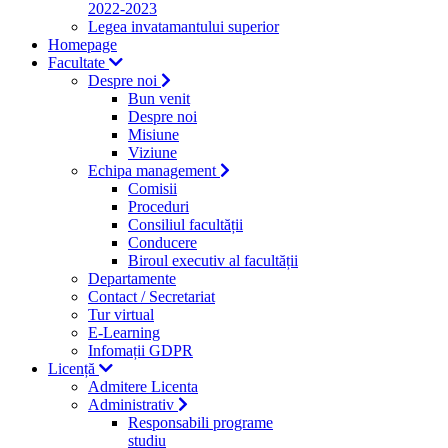
2022-2023
Legea invatamantului superior
Homepage
Facultate
Despre noi
Bun venit
Despre noi
Misiune
Viziune
Echipa management
Comisii
Proceduri
Consiliul facultății
Conducere
Biroul executiv al facultății
Departamente
Contact / Secretariat
Tur virtual
E-Learning
Infomații GDPR
Licență
Admitere Licenta
Administrativ
Responsabili programe
studiu