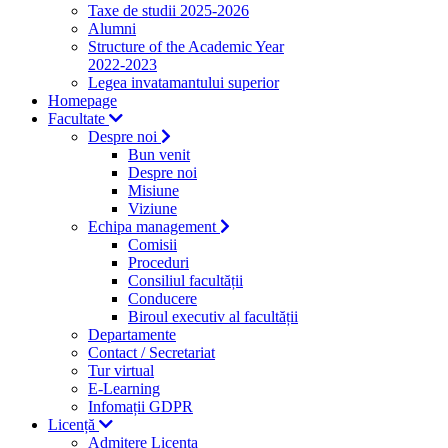
Taxe de studii 2025-2026
Alumni
Structure of the Academic Year
2022-2023
Legea invatamantului superior
Homepage
Facultate
Despre noi
Bun venit
Despre noi
Misiune
Viziune
Echipa management
Comisii
Proceduri
Consiliul facultății
Conducere
Biroul executiv al facultății
Departamente
Contact / Secretariat
Tur virtual
E-Learning
Infomații GDPR
Licență
Admitere Licenta