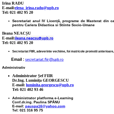
Irina RADU
E-mail:
elena_irina.radu@upb.ro
Tel: 021 402 95 20
Secretariat anul IV Licență, programe de Masterat din cad
pentru Cariera Didactica si Stiinte Socio-Umane
Ileana NEACȘU
ileana.neacsu@upb.ro
E-mail:
Tel: 021 402 95 20
Secretariat FIIR, adeverinte vechime, foi matricole promotii anterioare, 
secretariat.fiir@upb.ro
Email :
Administrativ
Administrator Șef FIIR
Dr.Ing. Luminița GEORGESCU
E-mail:
luminita.georgescu@upb.ro
Tel: 021 402 93 46
Administrator platforma e-Learning
Conf.dr.ing. Paulina SPÂNU
E-mail:
pauspa16@yahoo.com
Tel: 021 316 95 75