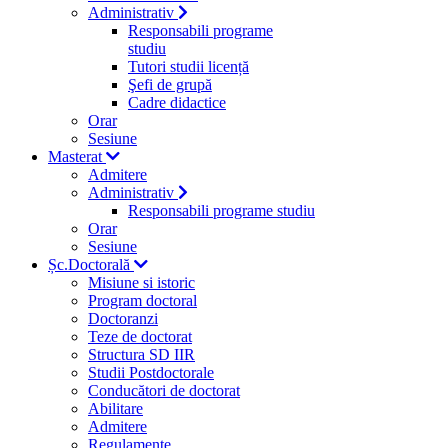
Administrativ
Responsabili programe
studiu
Tutori studii licență
Şefi de grupă
Cadre didactice
Orar
Sesiune
Masterat
Admitere
Administrativ
Responsabili programe studiu
Orar
Sesiune
Șc.Doctorală
Misiune si istoric
Program doctoral
Doctoranzi
Teze de doctorat
Structura SD IIR
Studii Postdoctorale
Conducători de doctorat
Abilitare
Admitere
Regulamente