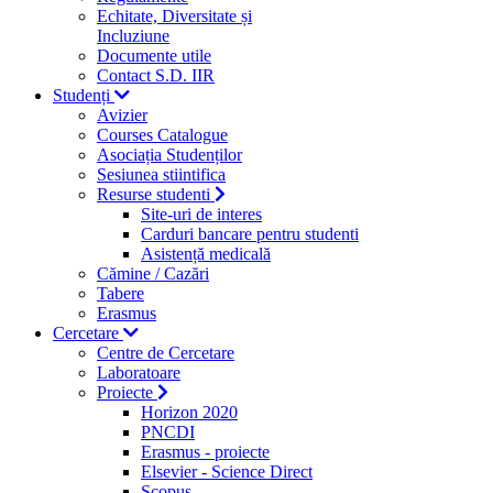
Echitate, Diversitate și
Incluziune
Documente utile
Contact S.D. IIR
Studenți
Avizier
Courses Catalogue
Asociația Studenților
Sesiunea stiintifica
Resurse studenti
Site-uri de interes
Carduri bancare pentru studenti
Asistență medicală
Cămine / Cazări
Tabere
Erasmus
Cercetare
Centre de Cercetare
Laboratoare
Proiecte
Horizon 2020
PNCDI
Erasmus - proiecte
Elsevier - Science Direct
Scopus