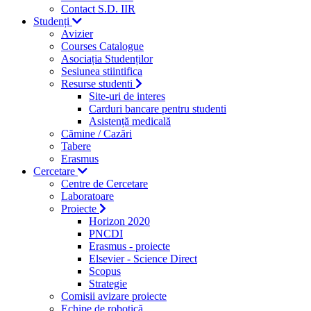
Contact S.D. IIR
Studenți
Avizier
Courses Catalogue
Asociația Studenților
Sesiunea stiintifica
Resurse studenti
Site-uri de interes
Carduri bancare pentru studenti
Asistență medicală
Cămine / Cazări
Tabere
Erasmus
Cercetare
Centre de Cercetare
Laboratoare
Proiecte
Horizon 2020
PNCDI
Erasmus - proiecte
Elsevier - Science Direct
Scopus
Strategie
Comisii avizare proiecte
Echipe de robotică