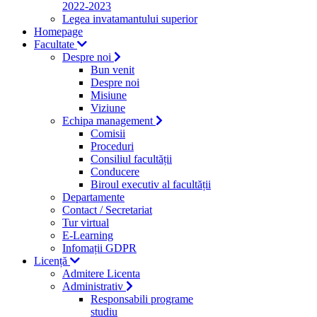
2022-2023
Legea invatamantului superior
Homepage
Facultate
Despre noi
Bun venit
Despre noi
Misiune
Viziune
Echipa management
Comisii
Proceduri
Consiliul facultății
Conducere
Biroul executiv al facultății
Departamente
Contact / Secretariat
Tur virtual
E-Learning
Infomații GDPR
Licență
Admitere Licenta
Administrativ
Responsabili programe
studiu