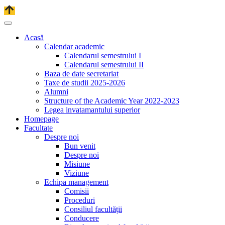
Acasă
Calendar academic
Calendarul semestrului I
Calendarul semestrului II
Baza de date secretariat
Taxe de studii 2025-2026
Alumni
Structure of the Academic Year 2022-2023
Legea invatamantului superior
Homepage
Facultate
Despre noi
Bun venit
Despre noi
Misiune
Viziune
Echipa management
Comisii
Proceduri
Consiliul facultății
Conducere