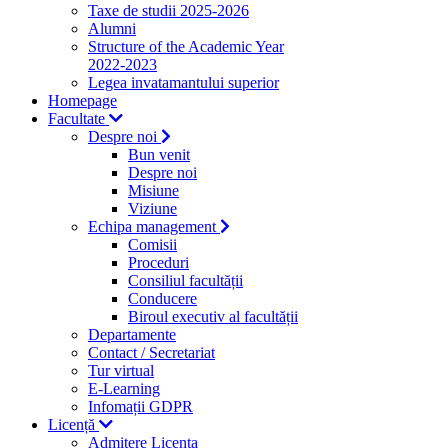
Taxe de studii 2025-2026
Alumni
Structure of the Academic Year
2022-2023
Legea invatamantului superior
Homepage
Facultate
Despre noi
Bun venit
Despre noi
Misiune
Viziune
Echipa management
Comisii
Proceduri
Consiliul facultății
Conducere
Biroul executiv al facultății
Departamente
Contact / Secretariat
Tur virtual
E-Learning
Infomații GDPR
Licență
Admitere Licenta