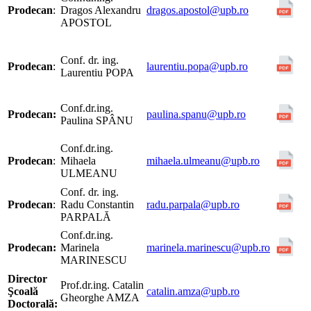
Prodecan
:
Dragos Alexandru
dragos.apostol@upb.ro
APOSTOL
Conf. dr. ing.
Prodecan
:
laurentiu.popa@upb.ro
Laurentiu POPA
Conf.dr.ing.
Prodecan:
paulina.spanu@upb.ro
Paulina SPÂNU
Conf.dr.ing.
Prodecan
:
Mihaela
mihaela.ulmeanu@upb.ro
ULMEANU
Conf. dr. ing.
Prodecan
:
Radu Constantin
radu.parpala@upb.ro
PARPALĂ
Conf.dr.ing.
Prodecan:
Marinela
marinela.marinescu@upb.ro
MARINESCU
Director
Prof.dr.ing. Catalin
Şcoală
catalin.amza@upb.ro
Gheorghe AMZA
Doctorală: