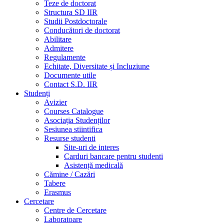
Teze de doctorat
Structura SD IIR
Studii Postdoctorale
Conducători de doctorat
Abilitare
Admitere
Regulamente
Echitate, Diversitate și Incluziune
Documente utile
Contact S.D. IIR
Studenți
Avizier
Courses Catalogue
Asociația Studenților
Sesiunea stiintifica
Resurse studenti
Site-uri de interes
Carduri bancare pentru studenti
Asistență medicală
Cămine / Cazări
Tabere
Erasmus
Cercetare
Centre de Cercetare
Laboratoare