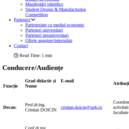
Manifestări științifice
Student Design & Manufacturing
Competition
Parteneri
Parteneriate cu mediul economic
Parteneri universitari
Parteneri preuniversitari
Oferte angajare/internship
Contact
Read Time: 1 min
Conducere/Audiențe
Grad didactic și
E-mail
Atribu
Funcție
Nume
Coordon
Prof.dr.ing.
Decan
:
cristian.doicin@upb.ro
activitati
Cristian DOICIN
facultate
Conf.dr.ing.