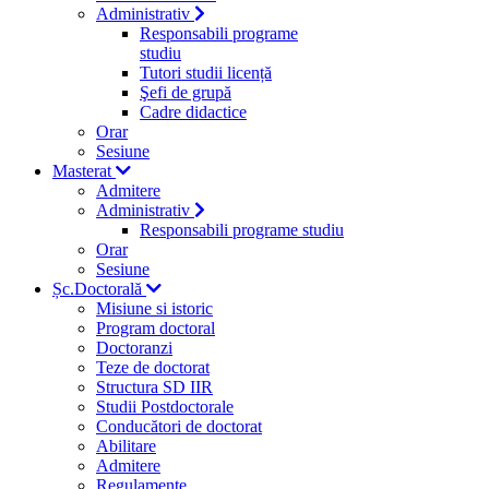
Administrativ
Responsabili programe
studiu
Tutori studii licență
Şefi de grupă
Cadre didactice
Orar
Sesiune
Masterat
Admitere
Administrativ
Responsabili programe studiu
Orar
Sesiune
Șc.Doctorală
Misiune si istoric
Program doctoral
Doctoranzi
Teze de doctorat
Structura SD IIR
Studii Postdoctorale
Conducători de doctorat
Abilitare
Admitere
Regulamente