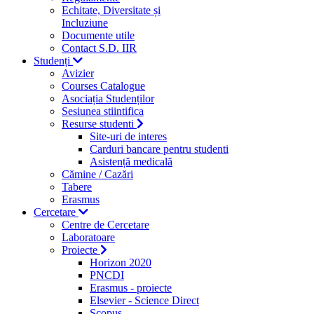
Echitate, Diversitate și
Incluziune
Documente utile
Contact S.D. IIR
Studenți
Avizier
Courses Catalogue
Asociația Studenților
Sesiunea stiintifica
Resurse studenti
Site-uri de interes
Carduri bancare pentru studenti
Asistență medicală
Cămine / Cazări
Tabere
Erasmus
Cercetare
Centre de Cercetare
Laboratoare
Proiecte
Horizon 2020
PNCDI
Erasmus - proiecte
Elsevier - Science Direct
Scopus