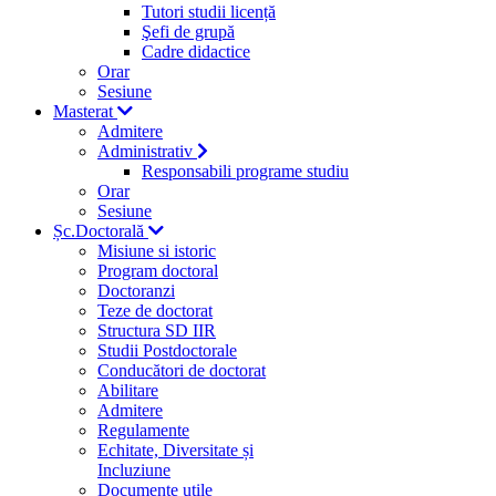
Tutori studii licență
Şefi de grupă
Cadre didactice
Orar
Sesiune
Masterat
Admitere
Administrativ
Responsabili programe studiu
Orar
Sesiune
Șc.Doctorală
Misiune si istoric
Program doctoral
Doctoranzi
Teze de doctorat
Structura SD IIR
Studii Postdoctorale
Conducători de doctorat
Abilitare
Admitere
Regulamente
Echitate, Diversitate și
Incluziune
Documente utile