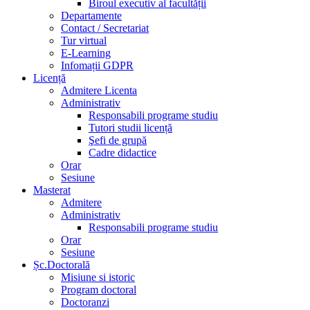
Biroul executiv al facultății
Departamente
Contact / Secretariat
Tur virtual
E-Learning
Infomații GDPR
Licență
Admitere Licenta
Administrativ
Responsabili programe studiu
Tutori studii licență
Şefi de grupă
Cadre didactice
Orar
Sesiune
Masterat
Admitere
Administrativ
Responsabili programe studiu
Orar
Sesiune
Șc.Doctorală
Misiune si istoric
Program doctoral
Doctoranzi